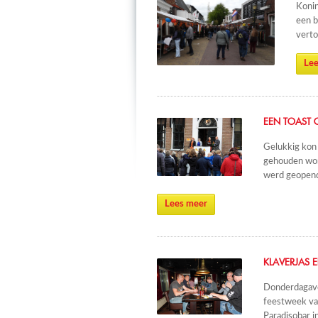
Konin
een b
verto
Lee
EEN TOAST 
Gelukkig kon
gehouden wor
werd geopend 
Lees meer
KLAVERJAS 
Donderdagavon
feestweek va
Paradisobar i