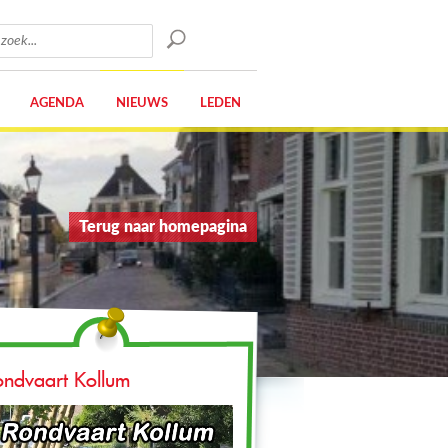
AGENDA
NIEUWS
LEDEN
Terug naar homepagina
ondvaart Kollum