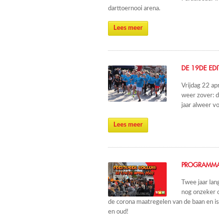
darttoernooi arena.
Lees meer
DE 19DE ED
Vrijdag 22 ap
weer zover: d
jaar alweer v
Lees meer
PROGRAMMA
Twee jaar lan
nog onzeker o
de corona maatregelen van de baan en is
en oud!