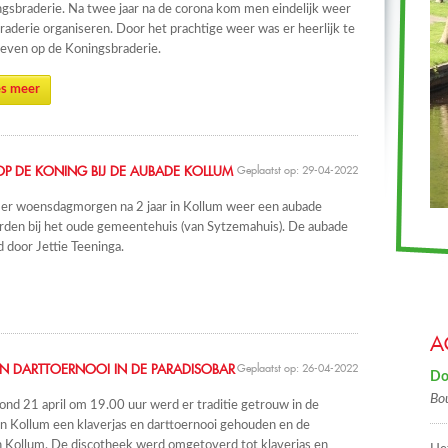
gsbraderie. Na twee jaar na de corona kom men eindelijk weer
raderie organiseren. Door het prachtige weer was er heerlijk te
even op de Koningsbraderie.
s meer
OP DE KONING BIJ DE AUBADE KOLLUM
Geplaatst op: 29-04-2022
 er woensdagmorgen na 2 jaar in Kollum weer een aubade
den bij het oude gemeentehuis (van Sytzemahuis). De aubade
door Jettie Teeninga.
A
EN DARTTOERNOOI IN DE PARADISOBAR
Geplaatst op: 26-04-2022
Do
Bo
d 21 april om 19.00 uur werd er traditie getrouw in de
n Kollum een klaverjas en darttoernooi gehouden en de
n Kollum. De discotheek werd omgetoverd tot klaverjas en