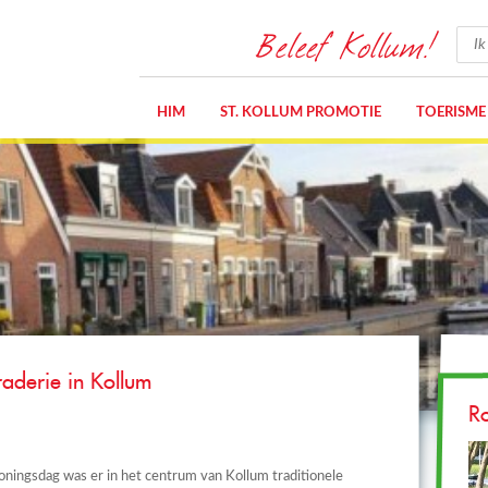
Beleef Kollum!
HIM
ST. KOLLUM PROMOTIE
TOERISME
aderie in Kollum
R
ningsdag was er in het centrum van Kollum traditionele