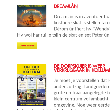
DREAMLÂN
Dreamlân is in aventoer foa
kostbere skat is stellen fan 
Dêrom ûntfiert hy “Wendy” 
Hy wol har ruilje tsjin de skat en set Peter û
Lees meer
DE DORPSKUIER IS WEER
VERKRIJGBAAR IN KOLLUM
Je moet je voorstellen dat 
anders uitzag. Landgoedere
grote en fraai aangelegde t
klein centrum vol ambacht 
omgeving. Nog weer eerde