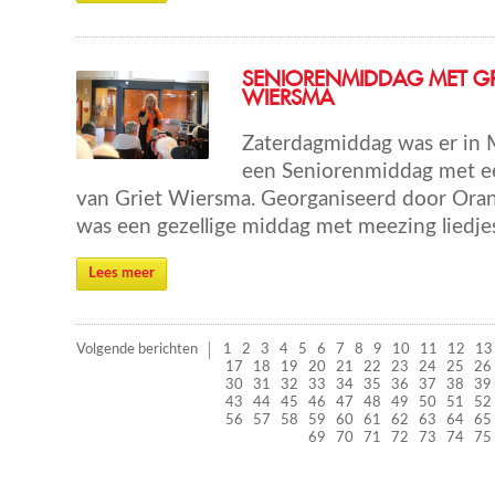
SENIORENMIDDAG MET GR
WIERSMA
Zaterdagmiddag was er in 
een Seniorenmiddag met e
van Griet Wiersma. Georganiseerd door Oran
was een gezellige middag met meezing liedje
Lees meer
Volgende berichten
1
2
3
4
5
6
7
8
9
10
11
12
13
17
18
19
20
21
22
23
24
25
26
30
31
32
33
34
35
36
37
38
39
43
44
45
46
47
48
49
50
51
52
56
57
58
59
60
61
62
63
64
65
69
70
71
72
73
74
75