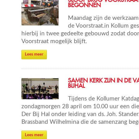
SLOOP BRUG VOORSTRAA
BEGONNEN
Maandag zijn de werkzaam
de Voorstraat.in Kollum ge
hierbij in twee gedeelte gebouwd zodat doo
Voorstraat mogelijk blijft.
Lees meer
SAMEN KERK ZIJN IN DE V
BIJHAL
Tijdens de Kollumer Katda
zondagmorgen 28 april om 10.00 uur een di
Der Bij Hal onder leiding van ds. Joh. Stand
Brassband Wilhelmina die de samenzang begel
Lees meer