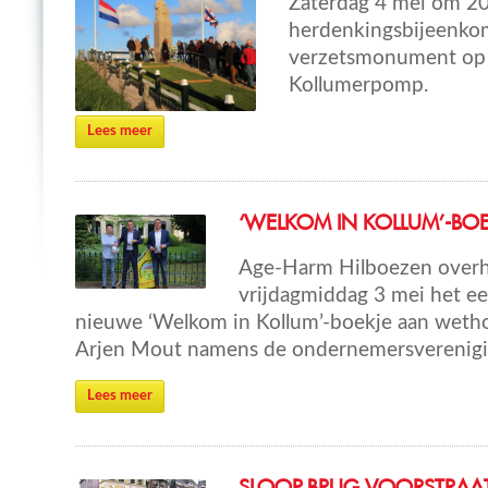
Zaterdag 4 mei om 20
herdenkingsbijeenkom
verzetsmonument op 
Kollumerpomp.
Lees meer
‘WELKOM IN KOLLUM’-BOE
Age-Harm Hilboezen over
vrijdagmiddag 3 mei het ee
nieuwe ‘Welkom in Kollum’-boekje aan weth
Arjen Mout namens de ondernemersverenigi
Lees meer