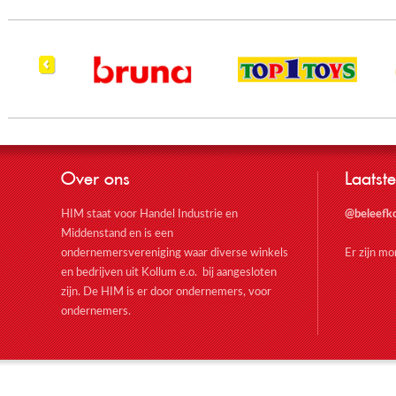
Over ons
Laatste
HIM staat voor Handel Industrie en
@beleefk
Middenstand en is een
ondernemersvereniging waar diverse winkels
Er zijn m
en bedrijven uit Kollum e.o. bij aangesloten
zijn. De HIM is er door ondernemers, voor
ondernemers.