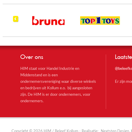
Over ons
Laatste
HIM staat voor Handel Industrie en
@beleefk
Middenstand en is een
ondernemersvereniging waar diverse winkels
Er zijn m
en bedrijven uit Kollum e.o. bij aangesloten
zijn. De HIM is er door ondernemers, voor
ondernemers.
Copyright © 2026 HIM / Beleef Kollum - Realisatie:
Nextstep Design, 