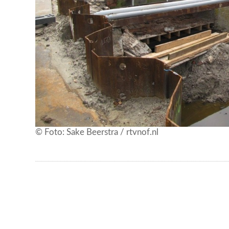
© Foto: Sake Beerstra / rtvnof.nl