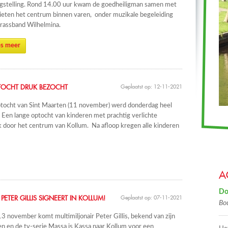
gstelling. Rond 14.00 uur kwam de goedheiligman samen met
Pieten het centrum binnen varen, onder muzikale begeleiding
rassband Wilhelmina.
s meer
TOCHT DRUK BEZOCHT
Geplaatst op: 12-11-2021
tocht van Sint Maarten (11 november) werd donderdag heel
 Een lange optocht van kinderen met prachtig verlichte
k door het centrum van Kollum. Na afloop kregen alle kinderen
A
Do
 PETER GILLIS SIGNEERT IN KOLLUM!
Geplaatst op: 07-11-2021
Bo
3 november komt multimiljonair Peter Gillis, bekend van zijn
n en de tv-serie Massa is Kassa naar Kollum voor een