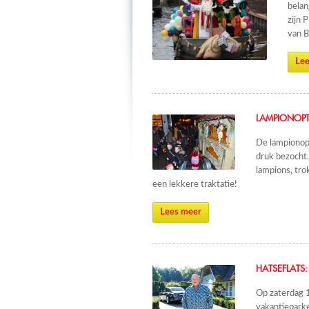
belan
zijn 
van B
Lee
LAMPIONOP
De lampionop
druk bezocht.
lampions, tro
een lekkere traktatie!
Lees meer
HATSEFLATS:
Op zaterdag 1
vakantieparke