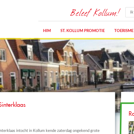
Beleef Kollum!
HIM
ST. KOLLUM PROMOTIE
TOERISME
Sinterklaas
R
nterklaas intocht in Kollum kende zaterdag ongekend grote