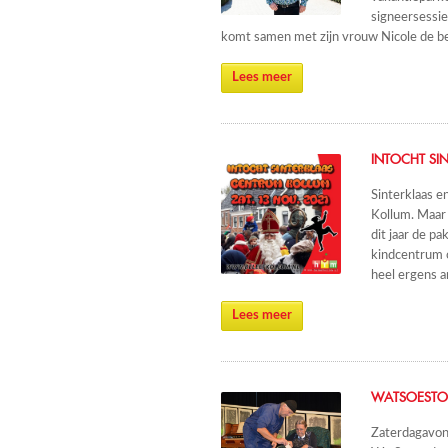
signeersessie
komt samen met zijn vrouw Nicole de bes
Lees meer
INTOCHT SI
Sinterklaas 
Kollum. Maar 
dit jaar de p
kindcentrum o
heel ergens 
Lees meer
WATSOESTO!
Zaterdagavon