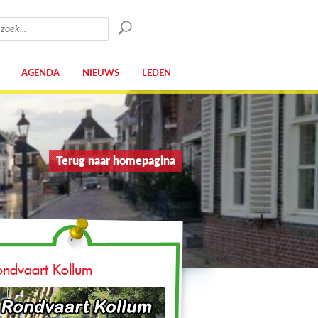
AGENDA
NIEUWS
LEDEN
Terug naar homepagina
ondvaart Kollum