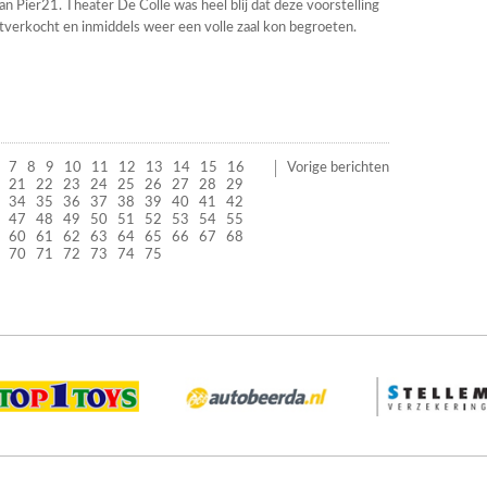
n Pier21. Theater De Colle was heel blij dat deze voorstelling
tverkocht en inmiddels weer een volle zaal kon begroeten.
7
8
9
10
11
12
13
14
15
16
Vorige berichten
21
22
23
24
25
26
27
28
29
34
35
36
37
38
39
40
41
42
47
48
49
50
51
52
53
54
55
60
61
62
63
64
65
66
67
68
70
71
72
73
74
75