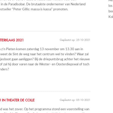
He
 in de Paradisobar. De brutaalste ondernemer van Nederland
los
tseller “Peter Gillis: massa is kassa” promoten.
boo
Kol
NTERKLAAS 2021
Geplaatst op: 25-10-2021
en z’n Pieten komen zaterdag 13 november om 13.30 aan in
weet de Sint de weg naar het centrum wel te vinden? Waar zal
akjesboot gaan aanliggen? Bij de driepuntsbrug achter het nieuwe
f zal hij door varen naar de Wester- en Oosterdiepswal of toch
anders?
 IN THEATER DE COLLE
Geplaatst op: 05-10-2021
d was het zover. Op het programma stond een voorstelling van