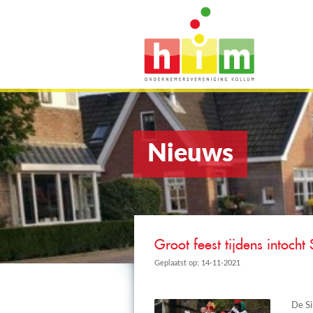
Nieuws
Groot feest tijdens intocht 
Geplaatst op: 14-11-2021
De Si