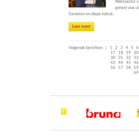
WatSoesto! va
geheel was ui
Genieten en diepe indruk.
Lees meer
Volgende berichten
1
2
3
4
5
6
17
18
19
20
30
31
32
33
43
44
45
46
56
57
58
59
69