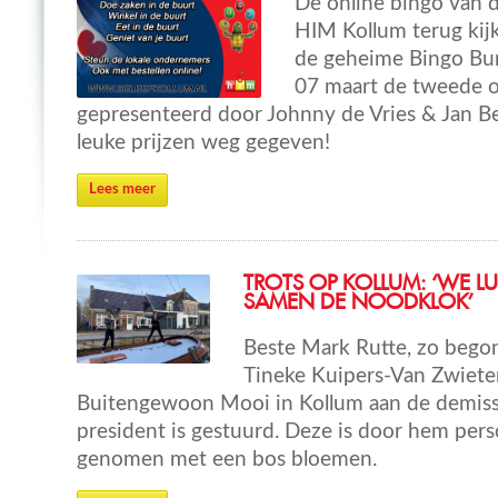
De online bingo van d
HIM Kollum terug kijk
de geheime Bingo Bun
07 maart de tweede o
gepresenteerd door Johnny de Vries & Jan Bee
leuke prijzen weg gegeven!
Lees meer
TROTS OP KOLLUM: ‘WE L
SAMEN DE NOODKLOK’
Beste Mark Rutte, zo begon
Tineke Kuipers-Van Zwiete
Buitengewoon Mooi in Kollum aan de demissi
president is gestuurd. Deze is door hem pers
genomen met een bos bloemen.