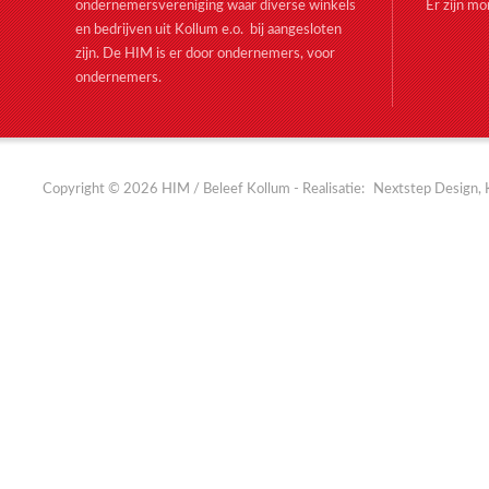
ondernemersvereniging waar diverse winkels
Er zijn m
en bedrijven uit Kollum e.o. bij aangesloten
zijn. De HIM is er door ondernemers, voor
ondernemers.
Copyright © 2026 HIM / Beleef Kollum - Realisatie:
Nextstep Design, 