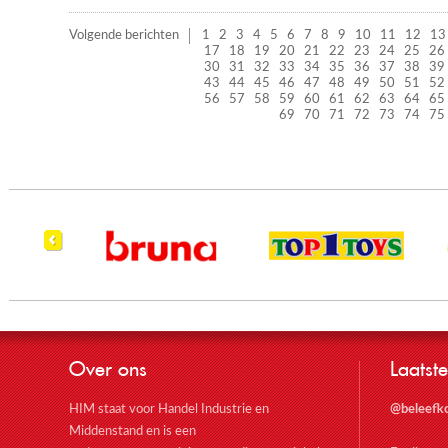
Volgende berichten
1
2
3
4
5
6
7
8
9
10
11
12
13
17
18
19
20
21
22
23
24
25
26
30
31
32
33
34
35
36
37
38
39
43
44
45
46
47
48
49
50
51
52
56
57
58
59
60
61
62
63
64
65
69
70
71
72
73
74
75
Over ons
Laatste
HIM staat voor Handel Industrie en
@beleefk
Middenstand en is een