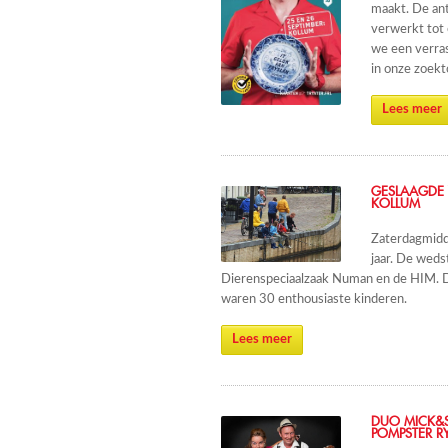
maakt. De an
verwerkt tot 
we een verras
in onze zoekt
Lees meer
GESLAAGDE 
KOLLUM
Zaterdagmidd
jaar. De weds
Dierenspeciaalzaak Numan en de HIM. De
waren 30 enthousiaste kinderen.
Lees meer
DUO MICK&S
POMPSTER R