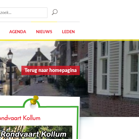
AGENDA
NIEUWS
LEDEN
Terug naar homepagina
ondvaart Kollum