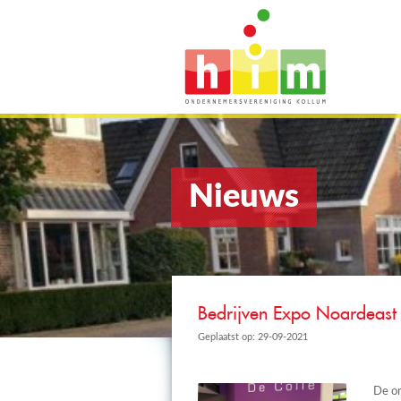
Nieuws
Bedrijven Expo Noardeast 
Geplaatst op: 29-09-2021
De or