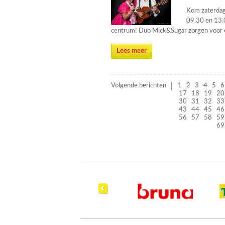
Kom zaterdag 
09.30 en 13.
centrum! Duo Mick&Sugar zorgen voor ee
Lees meer
Volgende berichten
1
2
3
4
5
6
17
18
19
20
30
31
32
33
43
44
45
46
56
57
58
59
69