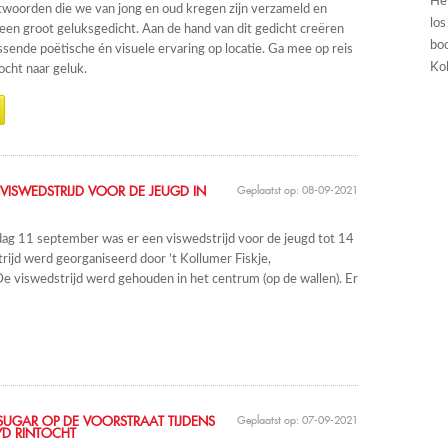
He
twoorden die we van jong en oud kregen zijn verzameld en
los
een groot geluksgedicht. Aan de hand van dit gedicht creëren
boo
sende poëtische én visuele ervaring op locatie. Ga mee op reis
Kol
ocht naar geluk.
VISWEDSTRIJD VOOR DE JEUGD IN
Geplaatst op: 08-09-2021
ag 11 september was er een viswedstrijd voor de jeugd tot 14
trijd werd georganiseerd door ’t Kollumer Fiskje,
 viswedstrijd werd gehouden in het centrum (op de wallen). Er
UGAR OP DE VOORSTRAAT TIJDENS
Geplaatst op: 07-09-2021
YD RINTOCHT