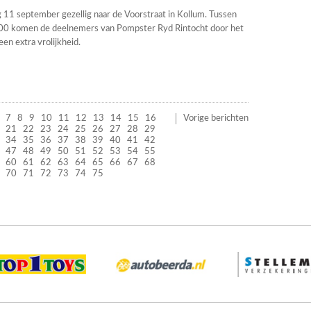
11 september gezellig naar de Voorstraat in Kollum. Tussen
00 komen de deelnemers van Pompster Ryd Rintocht door het
n extra vrolijkheid.
7
8
9
10
11
12
13
14
15
16
Vorige berichten
21
22
23
24
25
26
27
28
29
34
35
36
37
38
39
40
41
42
47
48
49
50
51
52
53
54
55
60
61
62
63
64
65
66
67
68
70
71
72
73
74
75