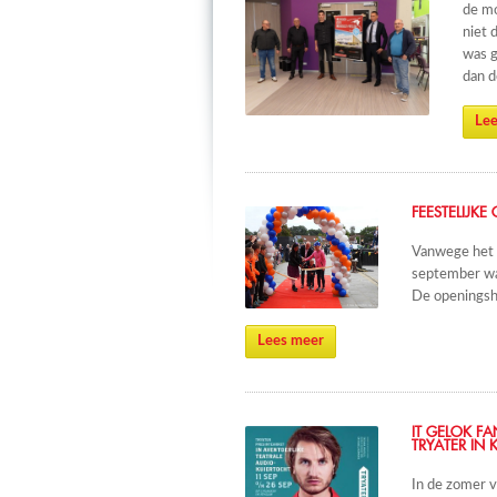
de mo
niet 
was g
dan d
Lee
FEESTELIJK
Vanwege het C
september was
De openingsh
Lees meer
IT GELOK FA
TRYATER IN 
In de zomer v