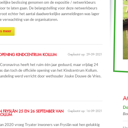
eilijke beslissing genomen om de expositie / netwerkbeurs
door te laten gaan. De belangstelling voor deze netwerkbeurs
root echter het aantal daadwerkelijke aanmeldingen was lager
e verwachting van de organisatoren.
s meer
E OPENING KINDCENTRUM KOLLUM
Geplaatst op: 29-09-2021
oronavirus heeft het ruim één jaar geduurd, maar vrijdag 24
 dan toch de officiële opening van het Kindcentrum Kollum.
andeling werd verricht door wethouder Jouke Douwe de Vries.
A
Do
N FRYSLÂN 25 EN 26 SEPTEMBER VAN
Geplaatst op: 16-09-2021
Bo
KOLLUM
an 2020 vroeg Tryater inwoners van Fryslân wat hen gelukkig