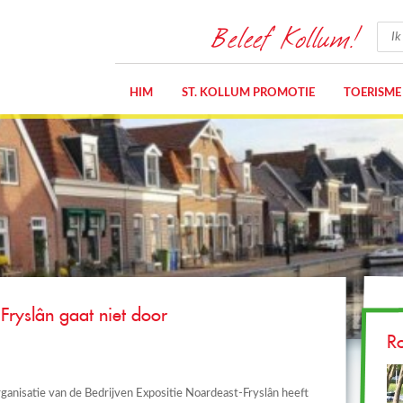
Beleef Kollum!
HIM
ST. KOLLUM PROMOTIE
TOERISME
Fryslân gaat niet door
R
ganisatie van de Bedrijven Expositie Noardeast-Fryslân heeft