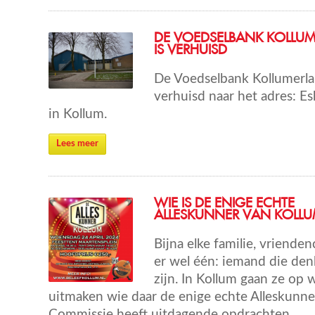
DE VOEDSELBANK KOLLU
IS VERHUISD
De Voedselbank Kollumerlan
verhuisd naar het adres: E
in Kollum.
Lees meer
WIE IS DE ENIGE ECHTE
ALLESKUNNER VAN KOLLU
Bijna elke familie, vriende
er wel één: iemand die denk
zijn. In Kollum gaan ze op
uitmaken wie daar de enige echte Alleskunner
Commissie heeft uitdagende opdrachten.