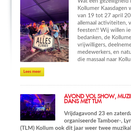
Wat een gezelligheid 
Kollumer Kaasdagen 
van 19 tot 27 april 
allemaal activiteiten, 
feesten!! Wij willen i
bedanken, de Kollume
vrijwilligers, deelneme
medewerkers, en natuu
die massaal naar Kol
Lees meer
AVOND VOL SHOW, MUZI
DANS MET TLM
Vrijdagavond 23 en zaterd
organiseerde Tamboer-, Ly
(TLM) Kollum ook dit jaar weer twee muzika