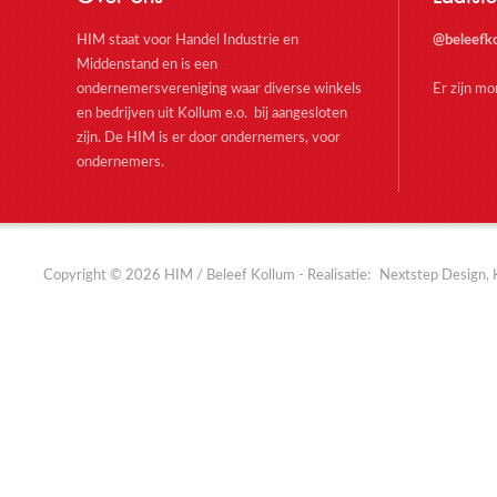
HIM staat voor Handel Industrie en
@beleefk
Middenstand en is een
ondernemersvereniging waar diverse winkels
Er zijn m
en bedrijven uit Kollum e.o. bij aangesloten
zijn. De HIM is er door ondernemers, voor
ondernemers.
Copyright © 2026 HIM / Beleef Kollum - Realisatie:
Nextstep Design, 