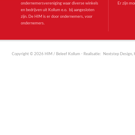
ondernemersvereniging waar diverse winkels
Er zijn m
en bedrijven uit Kollum e.o. bij aangesloten
zijn. De HIM is er door ondernemers, voor
ondernemers.
Copyright © 2026 HIM / Beleef Kollum - Realisatie:
Nextstep Design, 