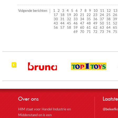
Volgende berichten
1
2
3
4
5
6
7
8
9
10
11
12
13
17
18
19
20
21
22
23
24
25
26
30
31
32
33
34
35
36
37
38
39
43
44
45
46
47
48
49
50
51
52
56
57
58
59
60
61
62
63
64
65
69
70
71
72
73
74
75
Over ons
Laatste
HIM staat voor Handel Industrie en
@beleefk
Middenstand en is een