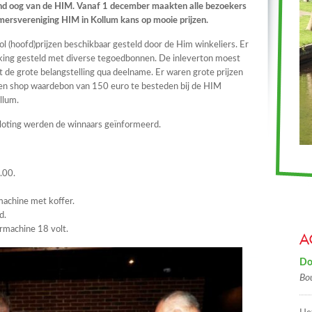
iend oog van de HIM. Vanaf 1 december maakten alle bezoekers
mersvereniging HIM in Kollum kans op mooie prijzen.
 vol (hoofd)prijzen beschikbaar gesteld door de Him winkeliers. Er
ikking gesteld met diverse tegoedbonnen. De inleverton moest
 de grote belangstelling qua deelname. Er waren grote prijzen
 een shop waardebon van 150 euro te besteden bij de HIM
llum.
 loting werden de winnaars geïnformeerd.
.00.
machine met koffer.
d.
ormachine 18 volt.
A
Do
Bo