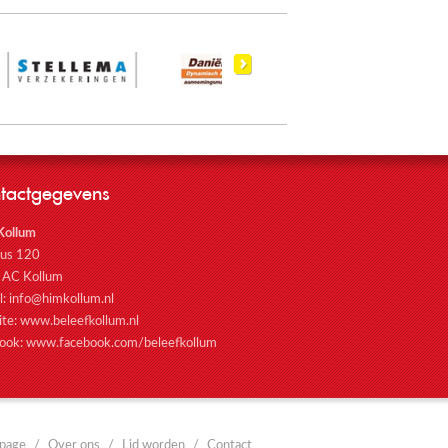
tactgegevens
Kollum
bus 120
 AC Kollum
l:
info@himkollum.nl
ite:
www.beleefkollum.nl
ook:
www.facebook.com/beleefkollum
page
Over ons
Lid worden
Contact