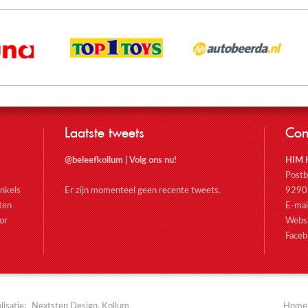
Laatste tweets
Con
@beleefkollum
|
Volg ons nu!
HIM 
Post
nkels
Er zijn momenteel geen recente tweets.
9290
oten
E-mai
or
Webs
Faceb
isatie:
Nextstep Design, Kollum
Home