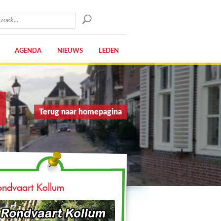
AGENDA
NIEUWS
LEDEN
Terug naar homepagina
ondvaart Kollum