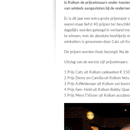
in Kollum de prijswinnaars onder toez
van winkels aangesloten bij de onderne
Er is dit jaar een extra grote prijzenpot
waren maar liefst 40 prijzen ter besch
dagelijks worden geleegd in verband met
te winnen, met als absolute hoofdprijs
winkeliers is gewonnen door Cats uit Ko
De prijzen worden thuis bezorgd. Na de
Uitslag van de eerste vijf prijswinnaars:
1 Prijs Cats uit Kollum cadeaubon € 150
2 Prijs Demy en Camilia uit Kollum fiets.
3 Prijs A.Weidenaar uit Kollum set boor
4 Prijs Fam. Held uit Kollum Bobby Quar
5 Prijs Mevr.T.Visser uit Kollum accubo