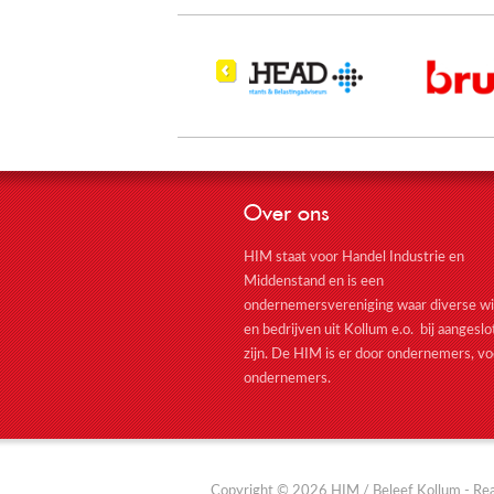
Over ons
HIM staat voor Handel Industrie en
Middenstand en is een
ondernemersvereniging waar diverse wi
en bedrijven uit Kollum e.o. bij aangesl
zijn. De HIM is er door ondernemers, vo
ondernemers.
Copyright © 2026 HIM / Beleef Kollum - Real