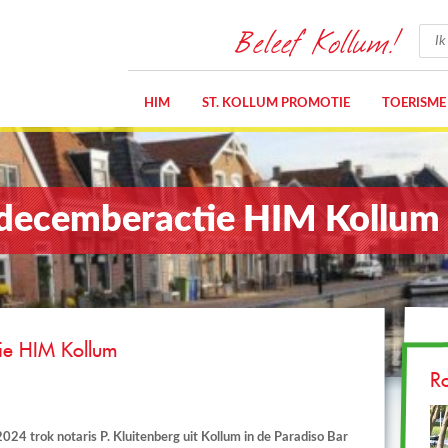
Beleef Kollum!
HIM
ST. KOLLUM PROMOTIE
TOERISME
 decemberactie HIM Kollum
ie HIM Kollum
R
 trok notaris P. Kluitenberg uit Kollum in de Paradiso Bar