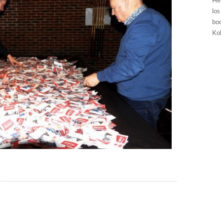
He
los
boo
Kol