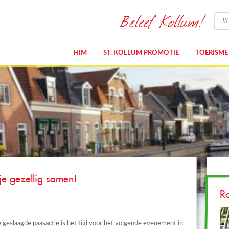
Beleef Kollum!
HIM
ST. KOLLUM PROMOTIE
TOERISME
je gezellig samen!
R
 geslaagde paasactie is het tijd voor het volgende evenement in