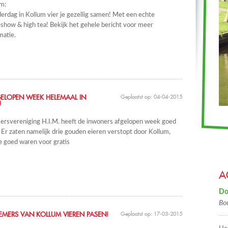
m:
rdag in Kollum vier je gezellig samen! Met een echte
how & high tea! Bekijk het gehele bericht voor meer
matie.
ELOPEN WEEK HELEMAAL IN
Geplaatst op: 04-04-2015
!
rsvereniging H.I.M. heeft de inwoners afgelopen week goed
 Er zaten namelijk drie gouden eieren verstopt door Kollum,
ie goed waren voor gratis
A
Do
Bo
MERS VAN KOLLUM VIEREN PASEN!
Geplaatst op: 17-03-2015