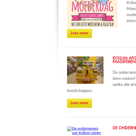
Kollu
Moede
modes
infor
Lees meer
KOLLUM AFG
PAASSFEREN
De onderneme
laten zoeken!
welke alle dr
boodschappen.
Lees meer
DE ONDERNE