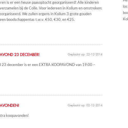
He
ren is er een heuse paasoptocht georganiseerd! Alle kinderen
los
verzamelen bij de Colle. Voor iedereen in Kollum en omstreken:
boo
organiseerd. We zullen ergens in Kollum 3 grote gouden
Kol
 een boodschappentas t.w.v. €50, €30, en €25.
AVOND 23 DECEMBER!
Geplaatst op: 22-12-2014
d 23 december is er een EXTRA KOOPAVOND van 19:00 –
PAVONDEN!
Geplaatst op: 02-12-2014
xtra koopavonden!