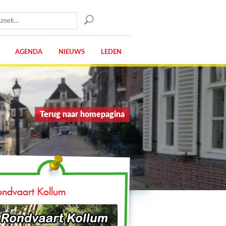
AGENDA
NIEUWS
LEDEN
Terug naar homepagina
ondvaart Kollum