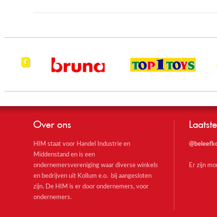
Over ons
Laatste
HIM staat voor Handel Industrie en
@beleefk
Middenstand en is een
ondernemersvereniging waar diverse winkels
Er zijn m
en bedrijven uit Kollum e.o. bij aangesloten
zijn. De HIM is er door ondernemers, voor
ondernemers.