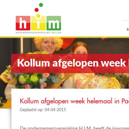
Kollum afgelopen week 
Kollum afgelopen week helemaal in Pa
Geplaatst op: 04-04-2015
De ondernemersvereniging H.I.M. heeft de inwone