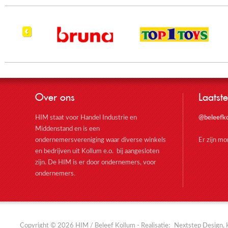
Over ons
Laatste
HIM staat voor Handel Industrie en
@beleefk
Middenstand en is een
ondernemersvereniging waar diverse winkels
Er zijn m
en bedrijven uit Kollum e.o. bij aangesloten
zijn. De HIM is er door ondernemers, voor
ondernemers.
Copyright © 2026 HIM / Beleef Kollum - Realisatie:
Nextstep Design, 