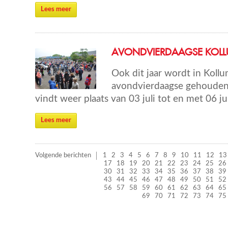
Lees meer
AVONDVIERDAAGSE KOL
Ook dit jaar wordt in Kollu
avondvierdaagse gehouden
vindt weer plaats van 03 juli tot en met 06 ju
Lees meer
Volgende berichten
1
2
3
4
5
6
7
8
9
10
11
12
13
17
18
19
20
21
22
23
24
25
26
30
31
32
33
34
35
36
37
38
39
43
44
45
46
47
48
49
50
51
52
56
57
58
59
60
61
62
63
64
65
69
70
71
72
73
74
75