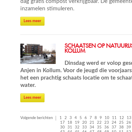
dag gratis compost verkrijgbaar. De gemeent
inzamelen stimuleren.
Lees meer
SCHAATSEN OP NATUURIJS
KOLLUM
Dinsdag werd er volop gesch
Anjen in Kollum. Voor de jeugd die voorjaa
het een prachtig schaats locatie om te schaa
water.
Lees meer
Volgende berichten
1
2
3
4
5
6
7
8
9
10
11
12
13
17
18
19
20
21
22
23
24
25
26
30
31
32
33
34
35
36
37
38
39