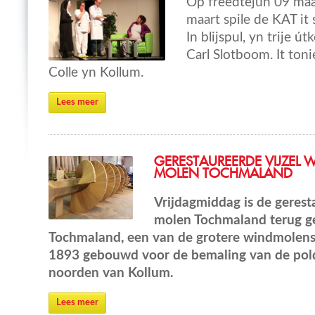
Op freedtejûn 09 maa
maart spile de KAT it 
In blijspul, yn trije ú
Carl Slotboom. It toni
Colle yn Kollum.
Lees meer
GERESTAUREERDE VIJZEL W
MOLEN TOCHMALAND
Vrijdagmiddag is de gerest
molen Tochmaland terug g
Tochmaland, een van de grotere windmolens 
1893 gebouwd voor de bemaling van de pol
noorden van Kollum.
Lees meer