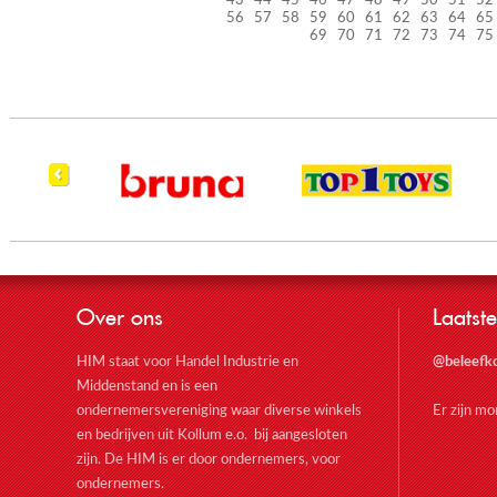
43
44
45
46
47
48
49
50
51
52
56
57
58
59
60
61
62
63
64
65
69
70
71
72
73
74
75
Over ons
Laatste
HIM staat voor Handel Industrie en
@beleefk
Middenstand en is een
ondernemersvereniging waar diverse winkels
Er zijn m
en bedrijven uit Kollum e.o. bij aangesloten
zijn. De HIM is er door ondernemers, voor
ondernemers.