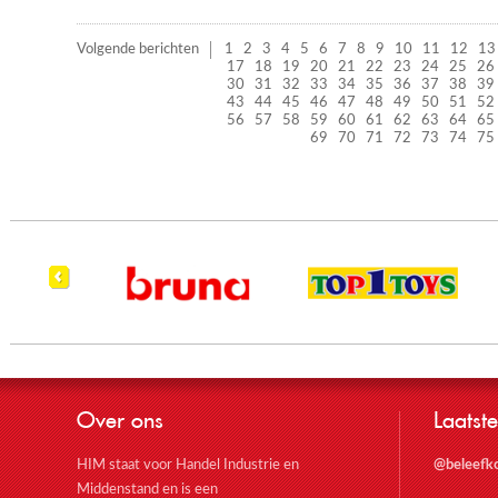
Volgende berichten
1
2
3
4
5
6
7
8
9
10
11
12
13
17
18
19
20
21
22
23
24
25
26
30
31
32
33
34
35
36
37
38
39
43
44
45
46
47
48
49
50
51
52
56
57
58
59
60
61
62
63
64
65
69
70
71
72
73
74
75
Over ons
Laatste
HIM staat voor Handel Industrie en
@beleefk
Middenstand en is een