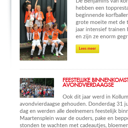
De Benjamins van korf
hebben een toppresta
beginnende korfballer
grote moeite met de
jaar intensief trainen
en zijn ze enorm gegr
Lees meer
FEESTELIJKE BINNENKOMS
AVONDVIERDAAGSE
Ook dit jaar werd in Kollum
avondvierdaagse gehouden. Donderdag 31 juli
dag en werden alle deelnemers feestelijk bi
Maartensplein waar de ouders, pake en bepp
stonden te wachten met cadeautjes, bloemen