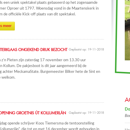
s een uniek spektakel plaats gebaseerd op het zogenaamde
mer Oproer uit 1797. Woensdag vond in de Maartenskerk in
m de officiële Kick-off plaats van dit spektakel.
s meer
NTERKLAAS ONGEKEND DRUK BEZOCHT
Geplaatst op: 19-11-2018
n z’n Pieten zijn zaterdag 17 november om 13.30 uur
 Kollum. De pakjesboot is dit jaar aangemeerd bij de
g achter MeckamaState. Burgemeester Bilker hete de Sint en
te welkom.
A
Do
E OPENING GROETNIS ÚT KOLLUMERLÂN
Geplaatst op: 19-11-2018
Bo
jdag opende schrijver Koos Tiemersma de tentoonstelling
Kollumerlân”, die tot en met 16 december wordt gehouden in