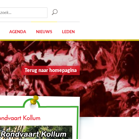
AGENDA
NIEUWS
LEDEN
Terug naar homepagina
ondvaart Kollum