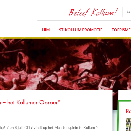
Beleef Kollum!
HIM
ST. KOLLUM PROMOTIE
TOERISME
n – het Kollumer Oproer”
R
5,6,7 en 8 juli 2019 vindt op het Maartensplein te Kollum ’s