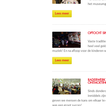
het museumge
Lees meer
OPTOCHT SI
Vaste traditi
heel veel gek
muziek! En na afloop voor de kinderen w
Lees meer
RADERWERK 
ONTMOETIN
Sinds donder
inmiddels zij
geven we mensen de kans om elkaar te 
was een groot succes!