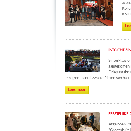
avond
Kollu
Kollu
Lee
INTOCHT SI
Sinterklaas e
aangekomen in
Driepuntsbru
een groot aantal zwarte Pieten van har
Lees meer
FEESTELIJK
Afgelopen vri
“Groetnis út 