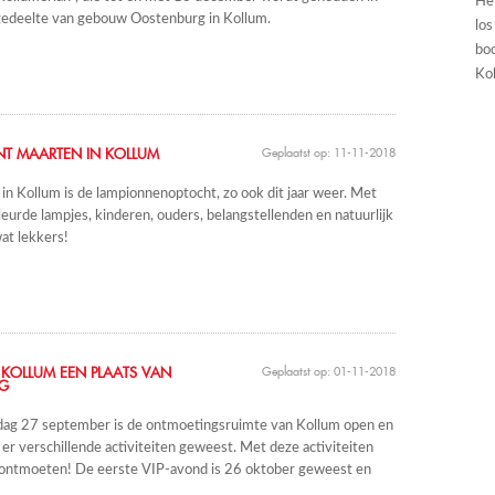
He
deelte van gebouw Oostenburg in Kollum.
los
boo
Kol
NT MAARTEN IN KOLLUM
Geplaatst op: 11-11-2018
e in Kollum is de lampionnenoptocht, zo ook dit jaar weer. Met
leurde lampjes, kinderen, ouders, belangstellenden en natuurlijk
at lekkers!
KOLLUM EEN PLAATS VAN
Geplaatst op: 01-11-2018
G
dag 27 september is de ontmoetingsruimte van Kollum open en
n er verschillende activiteiten geweest. Met deze activiteiten
ontmoeten! De eerste VIP-avond is 26 oktober geweest en