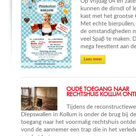
Op vrijdag 04 en zat
kunnen de dirndl of l
kast met het grootse 
Met echte bierpullen, 
de omstandigheden m
veel Spaβ te maken. Di
mega feesttent aan d
Lees meer
OUDE TOEGANG NAAR
RECHTSHUIS KOLLUM ONT
Tijdens de reconstructiew
Diepswallen in Kollum is onder de brug bij d
toegang naar het voormalig rechtshuis ontde
vond de aannemer een trap die in het verlede