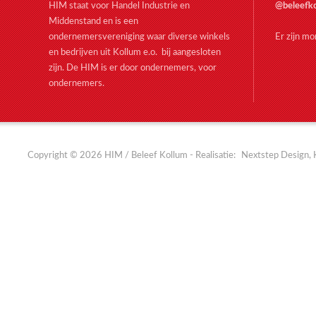
HIM staat voor Handel Industrie en
@beleefk
Middenstand en is een
ondernemersvereniging waar diverse winkels
Er zijn m
en bedrijven uit Kollum e.o. bij aangesloten
zijn. De HIM is er door ondernemers, voor
ondernemers.
Copyright © 2026 HIM / Beleef Kollum - Realisatie:
Nextstep Design, 