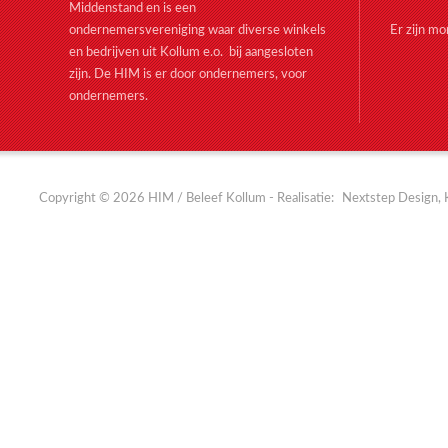
Middenstand en is een
ondernemersvereniging waar diverse winkels
Er zijn m
en bedrijven uit Kollum e.o. bij aangesloten
zijn. De HIM is er door ondernemers, voor
ondernemers.
Copyright © 2026 HIM / Beleef Kollum - Realisatie:
Nextstep Design, 