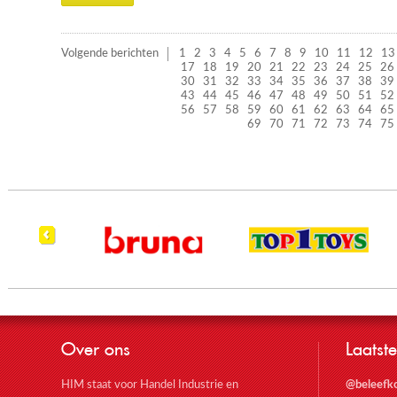
Volgende berichten
1
2
3
4
5
6
7
8
9
10
11
12
13
17
18
19
20
21
22
23
24
25
26
30
31
32
33
34
35
36
37
38
39
43
44
45
46
47
48
49
50
51
52
56
57
58
59
60
61
62
63
64
65
69
70
71
72
73
74
75
Over ons
Laatste
HIM staat voor Handel Industrie en
@beleefk