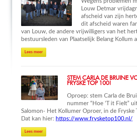
Wegens problemen me
Louw Detmar vrijda
afscheid van zijn her
dit afscheid waren fa
van Louw, de andere vrijwilligers van het h
bestuursleden van Plaatselijk Belang Kollum 
Lees meer
STEM CARLA DE BRUINE V
FRYSKE TOP 100!
Oproep: stem Carla de Brui
nummer “Hoe ‘T it Fielt” ui
Salomon- Het Kollumer Oproer, in de Fryske 
Dat kan hier:
https://www.frysketop100.nl/
Lees meer