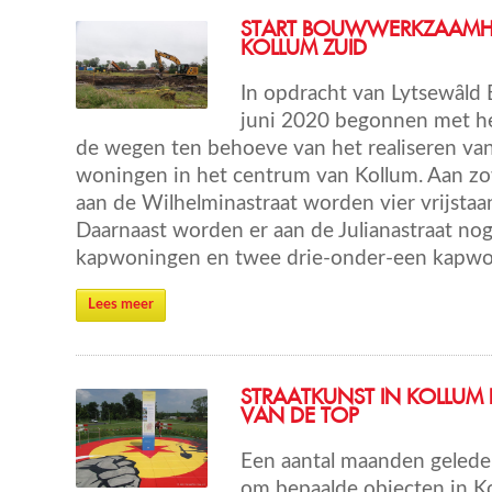
START BOUWWERKZAAM
KOLLUM ZUID
In opdracht van Lytsewȃld 
juni 2020 begonnen met h
de wegen ten behoeve van het realiseren va
woningen in het centrum van Kollum. Aan zow
aan de Wilhelminastraat worden vier vrijst
Daarnaast worden er aan de Julianastraat no
kapwoningen en twee drie-onder-een kapw
Lees meer
STRAATKUNST IN KOLLUM 
VAN DE TOP
Een aantal maanden geleden
om bepaalde objecten in Ko