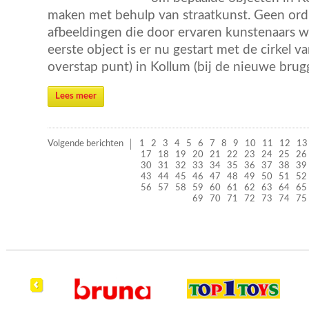
maken met behulp van straatkunst. Geen ordin
afbeeldingen die door ervaren kunstenaars w
eerste object is er nu gestart met de cirkel v
overstap punt) in Kollum (bij de nieuwe brug
Lees meer
Volgende berichten
1
2
3
4
5
6
7
8
9
10
11
12
13
17
18
19
20
21
22
23
24
25
26
30
31
32
33
34
35
36
37
38
39
43
44
45
46
47
48
49
50
51
52
56
57
58
59
60
61
62
63
64
65
69
70
71
72
73
74
75