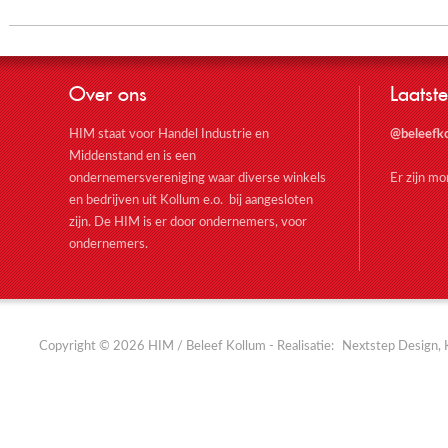
Over ons
Laatste
HIM staat voor Handel Industrie en
@beleefk
Middenstand en is een
ondernemersvereniging waar diverse winkels
Er zijn m
en bedrijven uit Kollum e.o. bij aangesloten
zijn. De HIM is er door ondernemers, voor
ondernemers.
Copyright © 2026 HIM / Beleef Kollum - Realisatie:
Nextstep Design, 