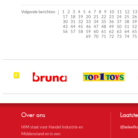
Volgende berichten
1
2
3
4
5
6
7
8
9
10
11
12
13
17
18
19
20
21
22
23
24
25
26
30
31
32
33
34
35
36
37
38
39
43
44
45
46
47
48
49
50
51
52
56
57
58
59
60
61
62
63
64
65
69
70
71
72
73
74
75
Over ons
Laatste
HIM staat voor Handel Industrie en
@beleefk
Middenstand en is een