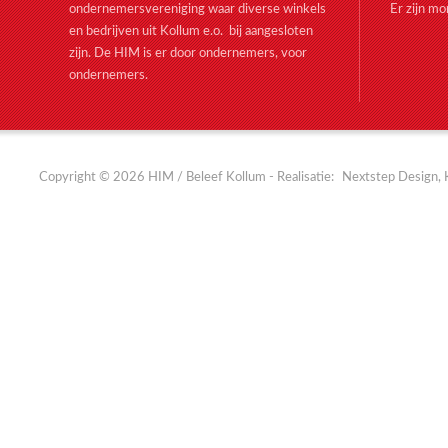
ondernemersvereniging waar diverse winkels
Er zijn m
en bedrijven uit Kollum e.o. bij aangesloten
zijn. De HIM is er door ondernemers, voor
ondernemers.
Copyright © 2026 HIM / Beleef Kollum - Realisatie:
Nextstep Design, 