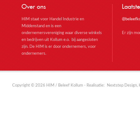
Over ons
Laatste
HIM staat voor Handel Industrie en
@beleefk
Middenstand en is een
ondernemersvereniging waar diverse winkels
Er zijn m
en bedrijven uit Kollum e.o. bij aangesloten
zijn. De HIM is er door ondernemers, voor
ondernemers.
Copyright © 2026 HIM / Beleef Kollum - Realisatie:
Nextstep Design, 