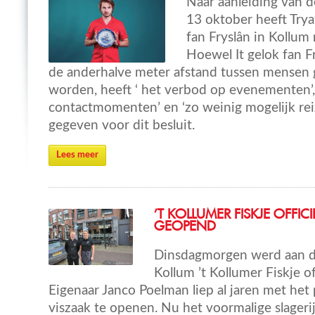
Naar aanleiding van d
13 oktober heeft Trya
fan Fryslân in Kollum 
Hoewel It gelok fan F
de anderhalve meter afstand tussen mensen
worden, heeft ‘ het verbod op evenementen’,
contactmomenten’ en ‘zo weinig mogelijk rei
gegeven voor dit besluit.
Lees meer
’T KOLLUMER FISKJE OFFICI
GEOPEND
Dinsdagmorgen werd aan de
Kollum ’t Kollumer Fiskje o
Eigenaar Janco Poelman liep al jaren met het
viszaak te openen. Nu het voormalige slageri