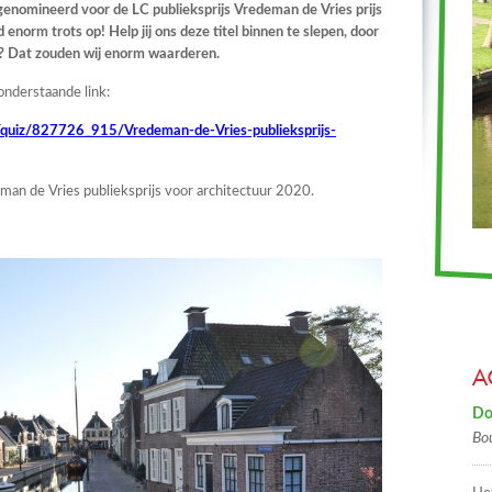
enomineerd voor de LC publieksprijs Vredeman de Vries prijs
 enorm trots op! Help jij ons deze titel binnen te slepen, door
t? Dat zouden wij enorm waarderen.
onderstaande link:
m/quiz/827726_915/Vredeman-de-Vries-publieksprijs-
man de Vries publieksprijs voor architectuur 2020.
A
Do
Bo