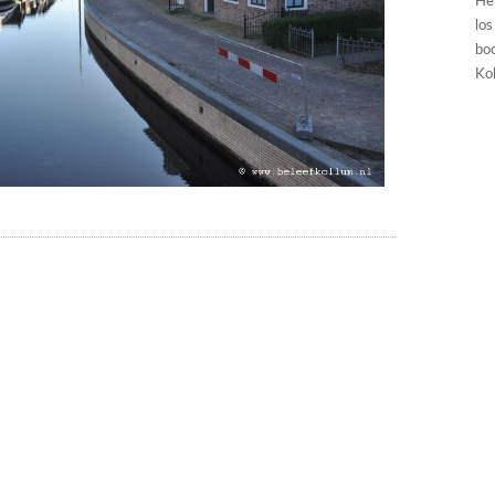
He
los
boo
Kol