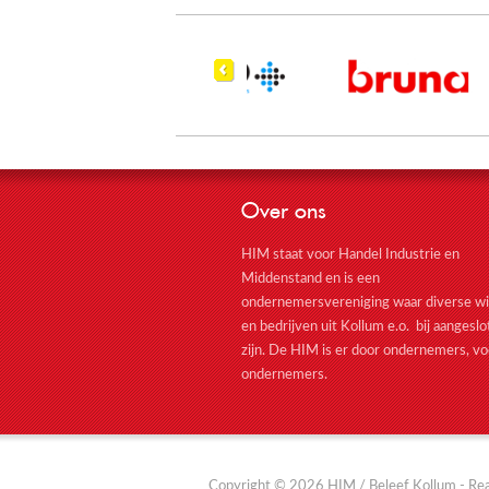
Over ons
HIM staat voor Handel Industrie en
Middenstand en is een
ondernemersvereniging waar diverse wi
en bedrijven uit Kollum e.o. bij aangesl
zijn. De HIM is er door ondernemers, vo
ondernemers.
Copyright © 2026 HIM / Beleef Kollum - Real