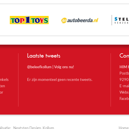
Laatste tweets
Con
@beleefkollum
|
Volg ons nu!
HIM 
Post
nkels
Er zijn momenteel geen recente tweets.
9290
oten
E-mai
or
Webs
Faceb
isatie:
Nextstep Design, Kollum
Home