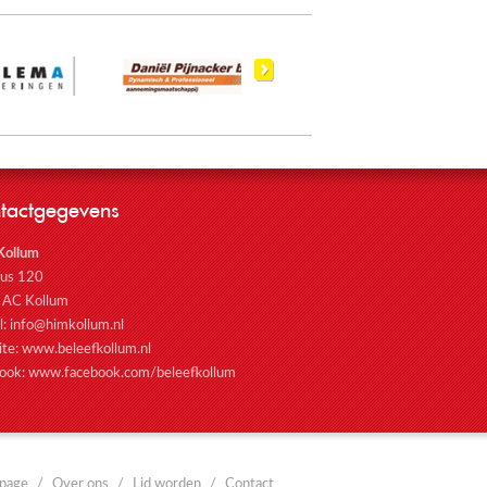
tactgegevens
Kollum
bus 120
 AC Kollum
l:
info@himkollum.nl
ite:
www.beleefkollum.nl
ook:
www.facebook.com/beleefkollum
page
Over ons
Lid worden
Contact