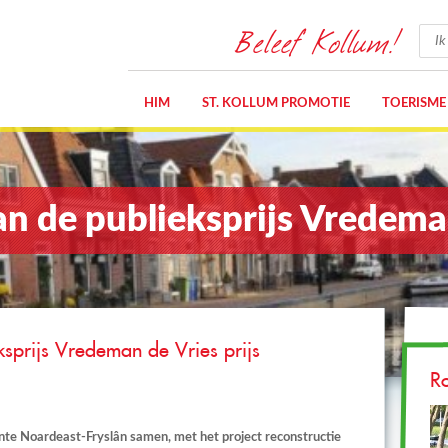
Beleef Kollum!
HIM
ST. KOLLUM PROMOTIE
TOERISME
n de publieksprijs Vredeman
sprijs Vredeman de Vries prijs
R
e Noardeast-Fryslân samen, met het project reconstructie