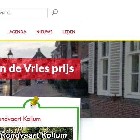
AGENDA
NIEUWS
LEDEN
 de Vries prijs
Terug naar homepagina
ondvaart Kollum