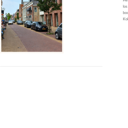
He
los
boo
Kol