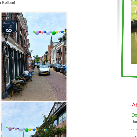
n Kollum!
A
Do
Bo