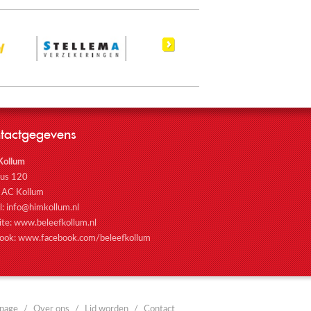
tactgegevens
Kollum
bus 120
 AC Kollum
l:
info@himkollum.nl
ite:
www.beleefkollum.nl
ook:
www.facebook.com/beleefkollum
page
Over ons
Lid worden
Contact