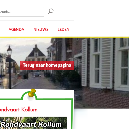
AGENDA
NIEUWS
LEDEN
Terug naar homepagina
ondvaart Kollum