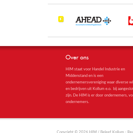
Over ons
HIM staat voor Handel Industrie en
Middenstand en is een
ondernemersvereniging waar diverse wi
en bedrijven uit Kollum e.o. bij aangesl
zijn. De HIM is er door ondernemers, vo
ondernemers.
Copyright © 2026 HIM / Beleef Kollum - Real