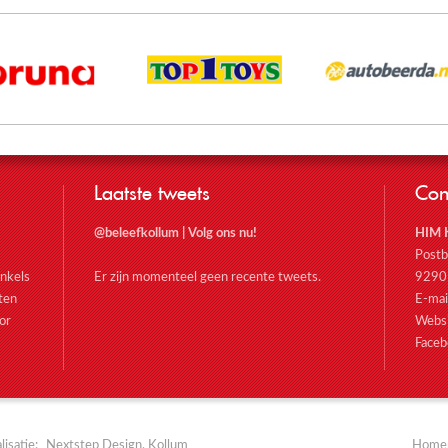
Laatste tweets
Con
@beleefkollum
|
Volg ons nu!
HIM 
Post
nkels
Er zijn momenteel geen recente tweets.
9290
oten
E-mai
or
Webs
Faceb
isatie:
Nextstep Design, Kollum
Home