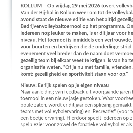
KOLLUM – Op vrijdag 29 mei 2026 tovert volleyb
Van der Bij-hal in Kollum weer om tot dé volleybal
avond staat de nieuwe editie van het altijd gezelli
Bedrijvenvolleybaltoernooi op het programma. Om
iedereen nog leuker te maken, is er dit jaar voor he
niveau.
Het toernooi is inmiddels een vertrouwde, 
voor buurten en bedrijven die de onderlinge strijd 
evenement veel breder dan de naam doet vermoed
gezellig team bij elkaar weet te krijgen, is van har
organisatie weten. “Of je nu met familie, vrienden
komt: gezelligheid en sportiviteit staan voor op.”
Nieuw: Eerlijk spelen op je eigen niveau
Naar aanleiding van feedback uit voorgaande jaren 
toernooi in een nieuw jasje gestoken. Waar voorheen
poule zaten, wordt er dit jaar een splitsing gemaakt
teams met volleybalervaring) en ‘Recreatief’ (voor 
een beetje ervaring). Hierdoor speelt iedereen op zij
spelplezier voor zowel de fanatieke volleyballer al