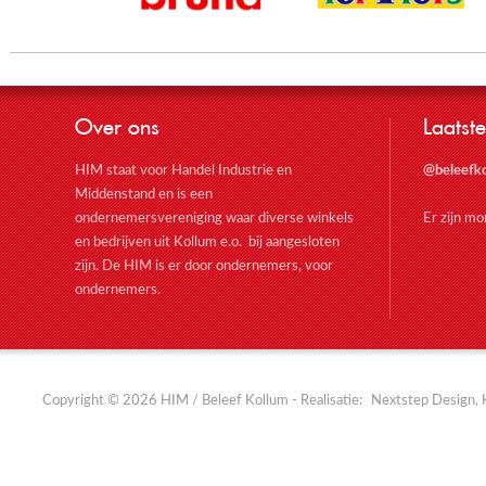
Over ons
Laatste
HIM staat voor Handel Industrie en
@beleefk
Middenstand en is een
ondernemersvereniging waar diverse winkels
Er zijn m
en bedrijven uit Kollum e.o. bij aangesloten
zijn. De HIM is er door ondernemers, voor
ondernemers.
Copyright © 2026 HIM / Beleef Kollum - Realisatie:
Nextstep Design, 