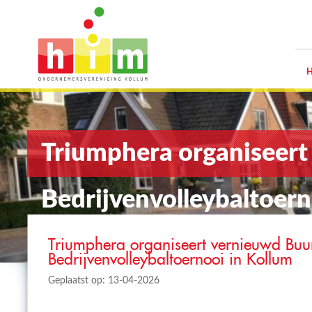
Triumphera organiseert
Bedrijvenvolleybaltoern
Triumphera organiseert vernieuwd Buur
Bedrijvenvolleybaltoernooi in Kollum
Geplaatst op: 13-04-2026