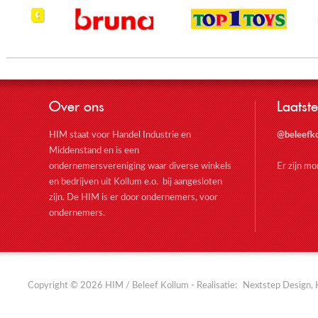
Over ons
Laatste
HIM staat voor Handel Industrie en
@beleefk
Middenstand en is een
ondernemersvereniging waar diverse winkels
Er zijn m
en bedrijven uit Kollum e.o. bij aangesloten
zijn. De HIM is er door ondernemers, voor
ondernemers.
Copyright © 2026 HIM / Beleef Kollum - Realisatie:
Nextstep Design, 