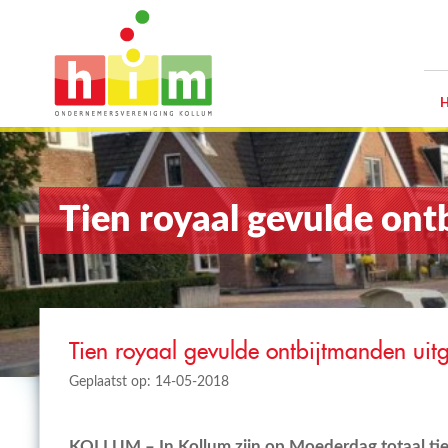
Tien royaal gevulde on
Tien royaal gevulde ontbijtmanden uit
Geplaatst op: 14-05-2018
KOLLUM – In Kollum zijn op Moederdag totaal tie