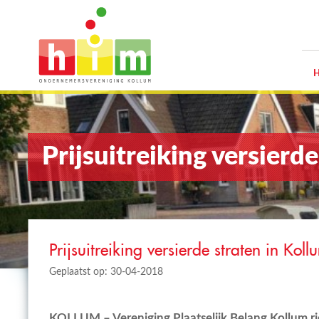
Prijsuitreiking versierd
Prijsuitreiking versierde straten in Koll
Geplaatst op: 30-04-2018
KOLLUM – Vereniging Plaatselijk Belang Kollum ri