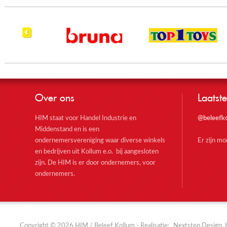
Over ons
Laatste
HIM staat voor Handel Industrie en
@beleefk
Middenstand en is een
ondernemersvereniging waar diverse winkels
Er zijn m
en bedrijven uit Kollum e.o. bij aangesloten
zijn. De HIM is er door ondernemers, voor
ondernemers.
Copyright © 2026 HIM / Beleef Kollum - Realisatie:
Nextstep Design, 