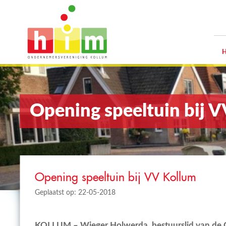
Opening speeltuin bij 
Opening speeltuin bij VV Kollum
Geplaatst op: 22-05-2018
KOLLUM – Wieger Holwerda, bestuurslid van de 