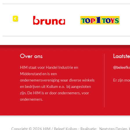
Over ons
Laatste
HIM staat voor Handel Industrie en
@beleefk
Middenstand en is een
ondernemersvereniging waar diverse winkels
Er zijn m
en bedrijven uit Kollum e.o. bij aangesloten
zijn. De HIM is er door ondernemers, voor
ondernemers.
Copyright © 2026 HIM / Beleef Kollum - Realisatie:
Nextstep Design, 