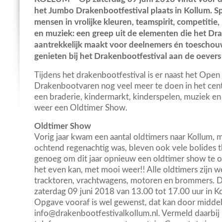
het Jumbo Drakenbootfestival plaats in Kollum. S
mensen in vrolijke kleuren, teamspirit, competitie,
en muziek: een greep uit de elementen die het Dr
aantrekkelijk maakt voor deelnemers én toeschouwe
genieten bij het Drakenbootfestival aan de oevers
Tijdens het drakenbootfestival is er naast het Ope
Drakenbootvaren nog veel meer te doen in het cent
een braderie, kindermarkt, kinderspelen, muziek en v
weer een Oldtimer Show.
Oldtimer Show
Vorig jaar kwam een aantal oldtimers naar Kollum, m
ochtend regenachtig was, bleven ook vele bolides t
genoeg om dit jaar opnieuw een oldtimer show te or
het even kan, met mooi weer!! Alle oldtimers zijn w
tracktoren, vrachtwagens, motoren en brommers. D
zaterdag 09 juni 2018 van 13.00 tot 17.00 uur in Ko
Opgave vooraf is wel gewenst, dat kan door middel
info@drakenbootfestivalkollum.nl. Vermeld daarbij