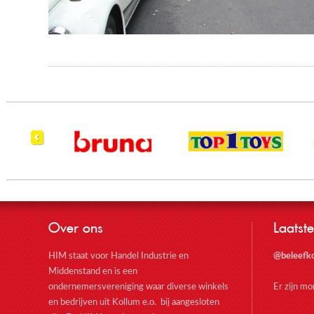
Over ons
Laatste
HIM staat voor Handel Industrie en
@beleefk
Middenstand en is een
ondernemersvereniging waar diverse winkels
Er zijn m
en bedrijven uit Kollum e.o. bij aangesloten