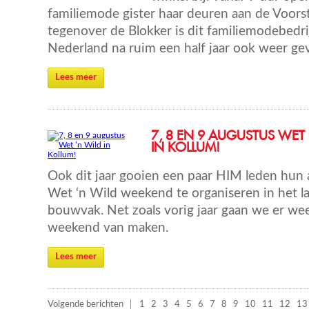
familiemode gister haar deuren aan de Voorst
tegenover de Blokker is dit familiemodebedri
Nederland na ruim een half jaar ook weer gev
Lees meer
7, 8 EN 9 AUGUSTUS WET 
IN KOLLUM!
Ook dit jaar gooien een paar HIM leden hun
Wet ‘n Wild weekend te organiseren in het l
bouwvak. Net zoals vorig jaar gaan we er we
weekend van maken.
Lees meer
Volgende berichten
1
2
3
4
5
6
7
8
9
10
11
12
13