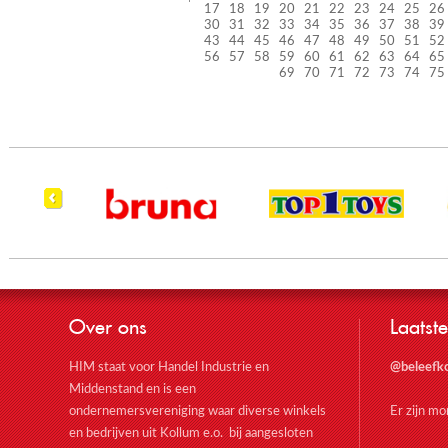
17
18
19
20
21
22
23
24
25
26
30
31
32
33
34
35
36
37
38
39
43
44
45
46
47
48
49
50
51
52
56
57
58
59
60
61
62
63
64
65
69
70
71
72
73
74
75
Over ons
Laatste
HIM staat voor Handel Industrie en
@beleefk
Middenstand en is een
ondernemersvereniging waar diverse winkels
Er zijn m
en bedrijven uit Kollum e.o. bij aangesloten