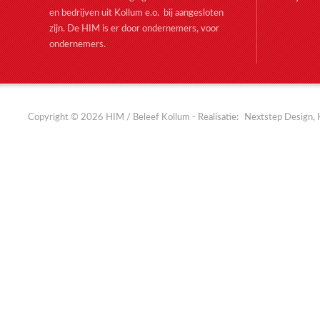
en bedrijven uit Kollum e.o. bij aangesloten
zijn. De HIM is er door ondernemers, voor
ondernemers.
Copyright © 2026 HIM / Beleef Kollum - Realisatie:
Nextstep Design, 