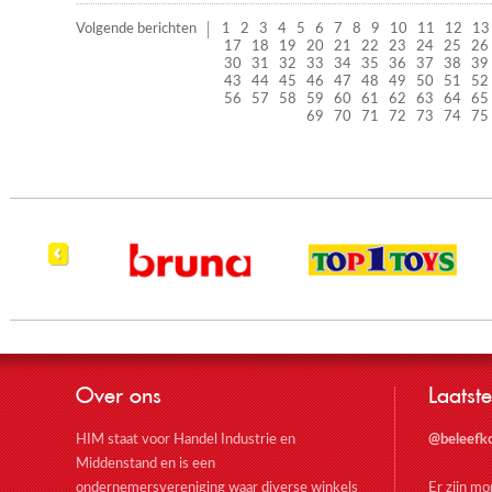
Volgende berichten
1
2
3
4
5
6
7
8
9
10
11
12
13
17
18
19
20
21
22
23
24
25
26
30
31
32
33
34
35
36
37
38
39
43
44
45
46
47
48
49
50
51
52
56
57
58
59
60
61
62
63
64
65
69
70
71
72
73
74
75
Over ons
Laatste
HIM staat voor Handel Industrie en
@beleefk
Middenstand en is een
ondernemersvereniging waar diverse winkels
Er zijn m