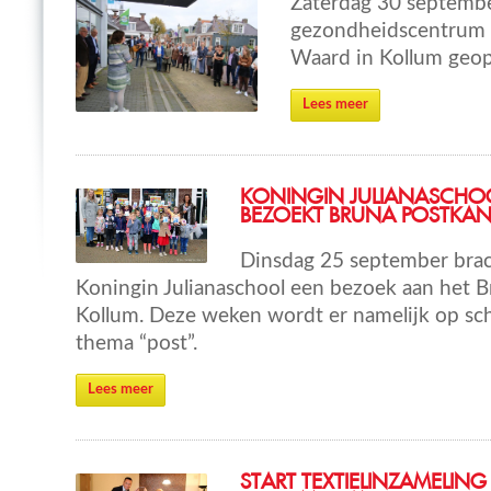
Zaterdag 30 septemb
gezondheidscentrum va
Waard in Kollum geo
Lees meer
KONINGIN JULIANASCHO
BEZOEKT BRUNA POSTKA
Dinsdag 25 september brac
Koningin Julianaschool een bezoek aan het 
Kollum. Deze weken wordt er namelijk op sc
thema “post”.
Lees meer
START TEXTIELINZAMELING