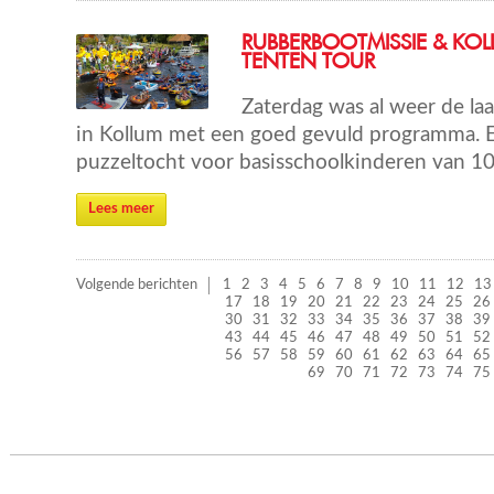
RUBBERBOOTMISSIE & KOL
TENTEN TOUR
Zaterdag was al weer de la
in Kollum met een goed gevuld programma. E
puzzeltocht voor basisschoolkinderen van 10
Lees meer
Volgende berichten
1
2
3
4
5
6
7
8
9
10
11
12
13
17
18
19
20
21
22
23
24
25
26
30
31
32
33
34
35
36
37
38
39
43
44
45
46
47
48
49
50
51
52
56
57
58
59
60
61
62
63
64
65
69
70
71
72
73
74
75