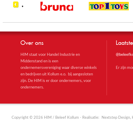
Over ons
Laatste
HIM staat voor Handel Industrie en
@beleefk
Middenstand en is een
ondernemersvereniging waar diverse winkels
Er zijn m
en bedrijven uit Kollum e.o. bij aangesloten
zijn. De HIM is er door ondernemers, voor
ondernemers.
Copyright © 2026 HIM / Beleef Kollum - Realisatie:
Nextstep Design, 