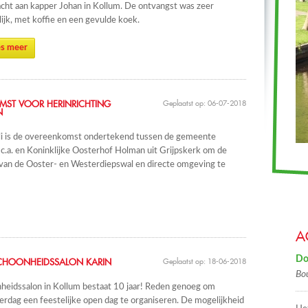
cht aan kapper Johan in Kollum. De ontvangst was zeer
lijk, met koffie en een gevulde koek.
s meer
ST VOOR HERINRICHTING
Geplaatst op: 06-07-2018
N
li is de overeenkomst ondertekend tussen de gemeente
c.a. en Koninklijke Oosterhof Holman uit Grijpskerk om de
 van de Ooster- en Westerdiepswal en directe omgeving te
A
Do
SCHOONHEIDSSALON KARIN
Geplaatst op: 18-06-2018
Bo
heidssalon in Kollum bestaat 10 jaar! Reden genoeg om
erdag een feestelijke open dag te organiseren. De mogelijkheid