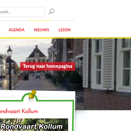
AGENDA
NIEUWS
LEDEN
Terug naar homepagina
ondvaart Kollum