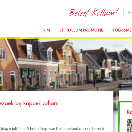
Beleef Kollum!
HIM
ST. KOLLUM PROMOTIE
TOERISME
ezoek bij kapper Johan
R
ijdag 6 juli jl.heeft het college van Kollumerland c.a. een bezoek