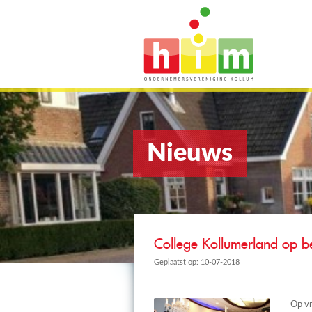
Nieuws
College Kollumerland op b
Geplaatst op: 10-07-2018
Op vr