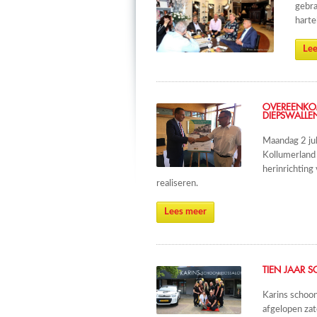
gebra
harte
Lee
OVEREENKOM
DIEPSWALLE
Maandag 2 ju
Kollumerland 
herinrichting
realiseren.
Lees meer
TIEN JAAR 
Karins schoon
afgelopen zat