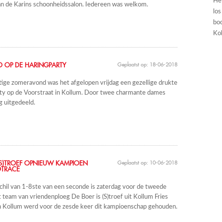
He
an de Karins schoonheidssalon. Iedereen was welkom.
los
boo
Kol
D OP DE HARINGPARTY
Geplaatst op: 18-06-2018
ige zomeravond was het afgelopen vrijdag een gezellige drukte
rty op de Voorstraat in Kollum. Door twee charmante dames
g uitgedeeld.
 (S)TROEF OPNIEUW KAMPIOEN
Geplaatst op: 10-06-2018
TRACE
hil van 1-8ste van een seconde is zaterdag voor de tweede
et team van vriendenploeg De Boer is (S)troef uit Kollum Fries
 Kollum werd voor de zesde keer dit kampioenschap gehouden.