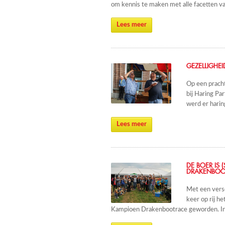
om kennis te maken met alle facetten v
Lees meer
GEZELLIGHEI
Op een pracht
bij Haring Pa
werd er harin
Lees meer
DE BOER IS
DRAKENBOO
Met een versc
keer op rij h
Kampioen Drakenbootrace geworden. In