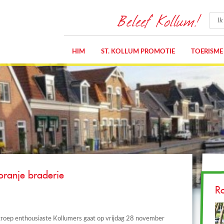
Beleef Kollum!
HIM
ST. KOLLUM PROMOTIE
TOERISME
oranje braderie
R
roep enthousiaste Kollumers gaat op vrijdag 28 november