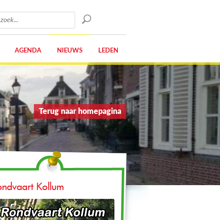
AGENDA
NIEUWS
LEDEN
Terug naar homepagina
ondvaart Kollum