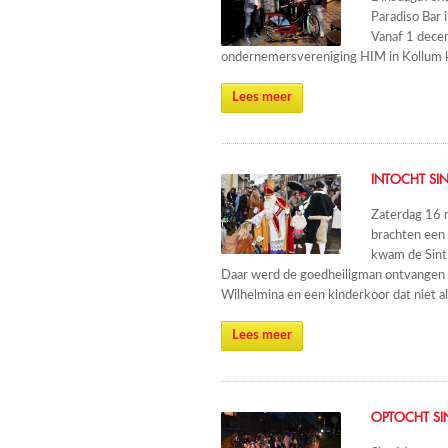
Paradiso Bar 
Vanaf 1 decem
ondernemersvereniging HIM in Kollum k
Lees meer
INTOCHT SI
Zaterdag 16 n
brachten een 
kwam de Sint 
Daar werd de goedheiligman ontvangen 
Wilhelmina en een kinderkoor dat niet al
Lees meer
OPTOCHT SI