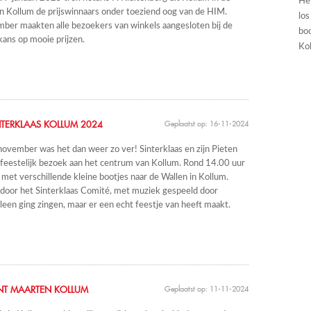
He
in Kollum de prijswinnaars onder toeziend oog van de HIM.
los
ber maakten alle bezoekers van winkels aangesloten bij de
boo
ans op mooie prijzen.
Kol
NTERKLAAS KOLLUM 2024
Geplaatst op: 16-11-2024
ovember was het dan weer zo ver! Sinterklaas en zijn Pieten
feestelijk bezoek aan het centrum van Kollum. Rond 14.00 uur
met verschillende kleine bootjes naar de Wallen in Kollum.
door het Sinterklaas Comité, met muziek gespeeld door
leen ging zingen, maar er een echt feestje van heeft maakt.
NT MAARTEN KOLLUM
Geplaatst op: 11-11-2024