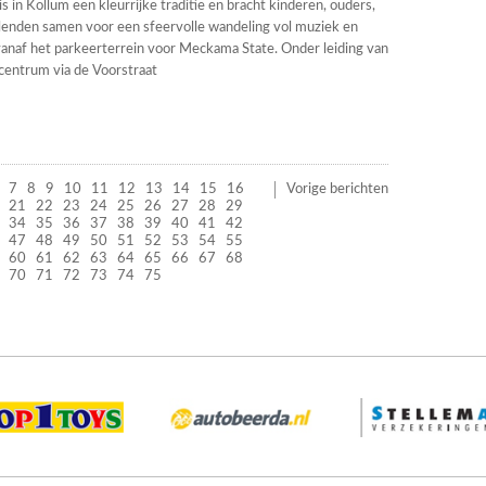
s in Kollum een kleurrijke traditie en bracht kinderen, ouders,
lenden samen voor een sfeervolle wandeling vol muziek en
 vanaf het parkeerterrein voor Meckama State. Onder leiding van
 centrum via de Voorstraat
7
8
9
10
11
12
13
14
15
16
Vorige berichten
21
22
23
24
25
26
27
28
29
34
35
36
37
38
39
40
41
42
47
48
49
50
51
52
53
54
55
60
61
62
63
64
65
66
67
68
70
71
72
73
74
75