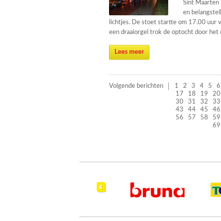
Sint Maarten i
en belangstel
lichtjes. De stoet startte om 17.00 uur
een draaiorgel trok de optocht door het
Lees meer
Volgende berichten
1
2
3
4
5
6
17
18
19
20
30
31
32
33
43
44
45
46
56
57
58
59
69