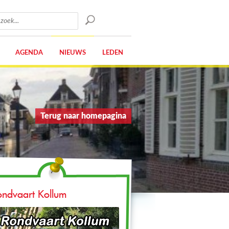
AGENDA
NIEUWS
LEDEN
Terug naar homepagina
ondvaart Kollum