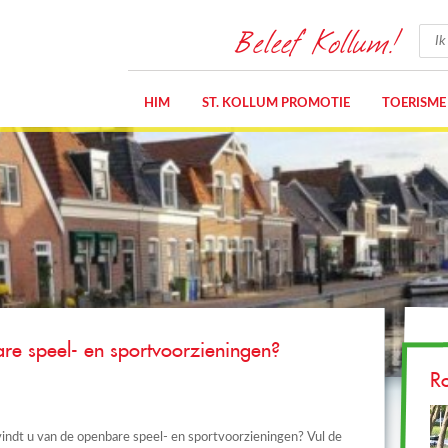
Beleef Kollum!
HIM
ST. KOLLUM PROMOTIE
TOERISME
re speel- en sportvoorzieningen?
R
indt u van de openbare speel- en sportvoorzieningen? Vul de