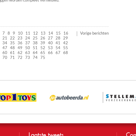
uggen worden compleet vernieuwd.
7
8
9
10
11
12
13
14
15
16
Vorige berichten
21
22
23
24
25
26
27
28
29
34
35
36
37
38
39
40
41
42
47
48
49
50
51
52
53
54
55
60
61
62
63
64
65
66
67
68
70
71
72
73
74
75
Laatste tweets
Con