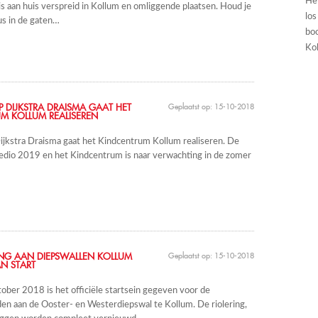
He
 aan huis verspreid in Kollum en omliggende plaatsen. Houd je
los
us in de gaten…
boo
Kol
DIJKSTRA DRAISMA GAAT HET
Geplaatst op: 15-10-2018
M KOLLUM REALISEREN
jkstra Draisma gaat het Kindcentrum Kollum realiseren. De
edio 2019 en het Kindcentrum is naar verwachting in de zomer
ING AAN DIEPSWALLEN KOLLUM
Geplaatst op: 15-10-2018
AN START
ober 2018 is het officiële startsein gegeven voor de
n aan de Ooster- en Westerdiepswal te Kollum. De riolering,