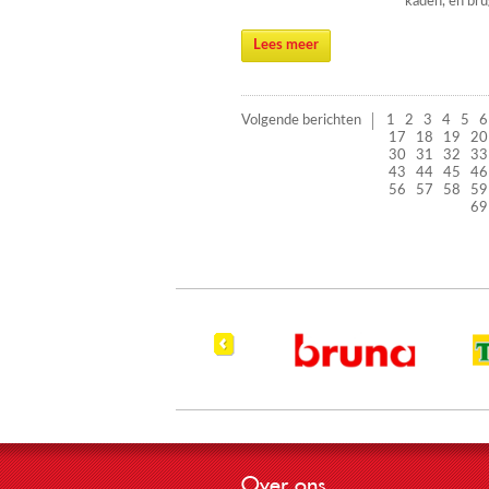
kaden, en br
Lees meer
Volgende berichten
1
2
3
4
5
6
17
18
19
20
30
31
32
33
43
44
45
46
56
57
58
59
69
Over ons