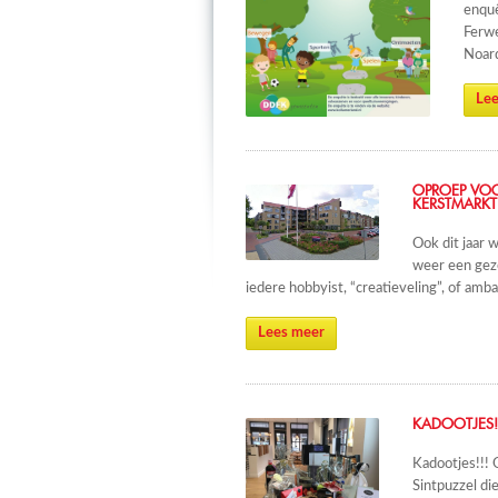
enquê
Ferwe
Noard
Lee
OPROEP VO
KERSTMARKT
Ook dit jaar 
weer een geze
iedere hobbyist, “creatieveling”, of am
Lees meer
KADOOTJES!
Kadootjes!!! 
Sintpuzzel di