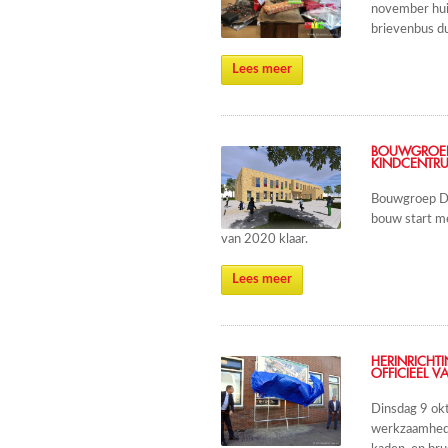
november huis
brievenbus d
Lees meer
BOUWGROEP 
KINDCENTRU
Bouwgroep Di
bouw start m
van 2020 klaar.
Lees meer
HERINRICHT
OFFICIEEL V
Dinsdag 9 okt
werkzaamhede