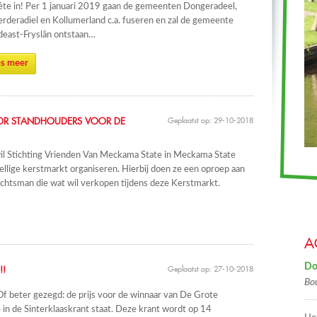
te in! Per 1 januari 2019 gaan de gemeenten Dongeradeel,
rderadiel en Kollumerland c.a. fuseren en zal de gemeente
east-Fryslân ontstaan…
s meer
OR STANDHOUDERS VOOR DE
Geplaatst op: 29-10-2018
wil Stichting Vrienden Van Meckama State in Meckama State
llige kerstmarkt organiseren. Hierbij doen ze een oproep aan
bachtsman die wat wil verkopen tijdens deze Kerstmarkt.
A
Do
!!
Geplaatst op: 27-10-2018
Bo
Of beter gezegd: de prijs voor de winnaar van De Grote
e in de Sinterklaaskrant staat. Deze krant wordt op 14