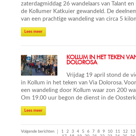
zaterdagmiddag 26 wandelaars van Talant en 
de Kollumer Katkuier gewandeld. De deelne
van een prachtige wandeling van circa 5 kilo
Lees meer
KOLLUM IN HET TEKEN VA
DOLOROSA
Vrijdag 19 april stond de v
in Kollum in het teken van Via Dolorosa. Voor
een wandeling door Kollum waar zon 200 wa
Om 19.00 uur begon de dienst in de Oosterk
Lees meer
Volgende berichten
1
2
3
4
5
6
7
8
9
10
11
12
13