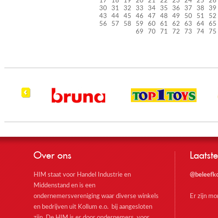
17
18
19
20
21
22
23
24
25
26
30
31
32
33
34
35
36
37
38
39
43
44
45
46
47
48
49
50
51
52
56
57
58
59
60
61
62
63
64
65
69
70
71
72
73
74
75
Over ons
Laatste
HIM staat voor Handel Industrie en
@beleefk
Middenstand en is een
ondernemersvereniging waar diverse winkels
Er zijn m
en bedrijven uit Kollum e.o. bij aangesloten
zijn. De HIM is er door ondernemers, voor