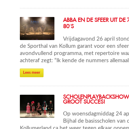
ABBA EN DE SFEER UIT DE 
80′S
Vrijdagavond 26 april ston
de Sporthal van Kollum garant voor een sfee
avondvullend programma, met repertoire waa
achteraf zegt: “Ik kende de nummers allemaal”
Lees meer
SCHOLENPLAYBACKSHOW
GROOT SUCCES!
Op woensdagmiddag 24 apri
Bijhal de basisscholen van
Kollumerland ca het weer tegen elkaar opne