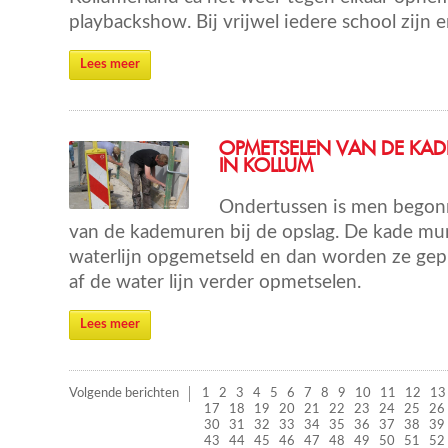
playbackshow. Bij vrijwel iedere school zijn
Lees meer
OPMETSELEN VAN DE KA
IN KOLLUM
Ondertussen is men begon
van de kademuren bij de opslag. De kade mu
waterlijn opgemetseld en dan worden ze gepl
af de water lijn verder opmetselen.
Lees meer
Volgende berichten
1
2
3
4
5
6
7
8
9
10
11
12
13
17
18
19
20
21
22
23
24
25
26
30
31
32
33
34
35
36
37
38
39
43
44
45
46
47
48
49
50
51
52