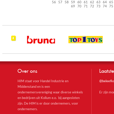
56
57
58
59
60
61
62
63
64
65
69
70
71
72
73
74
75
Over ons
Laatste
HIM staat voor Handel Industrie en
@beleefk
Middenstand en is een
ondernemersvereniging waar diverse winkels
Er zijn m
en bedrijven uit Kollum e.o. bij aangesloten
zijn. De HIM is er door ondernemers, voor
ondernemers.