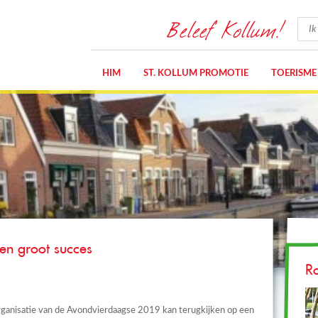
Beleef Kollum!
HIM
ST. KOLLUM PROMOTIE
TOERISME
en groot succes
R
ganisatie van de Avondvierdaagse 2019 kan terugkijken op een