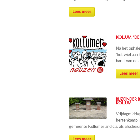
Lees meer
KOLLUM “DE
Na het ophale
‘het wiel aan 
barst van de 
Lees meer
BIJZONDER 
KOLLUM
Vrijdagmiddag
hertenkamp i
gemeente Kollumerland c.a. als afscheid
Lees meer