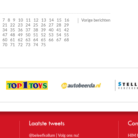
7
8
9
10
11
12
13
14
15
16
Vorige berichten
21
22
23
24
25
26
27
28
29
34
35
36
37
38
39
40
41
42
47
48
49
50
51
52
53
54
55
60
61
62
63
64
65
66
67
68
70
71
72
73
74
75
Laatste tweets
Con
@beleefkollum
|
Volg ons nu!
HIM 