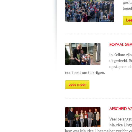
gesla
begel
Lee
ROYAAL GEV
In Kollum zij
uitgedeeld. 
op stap om de
een feest om te krijgen.
Lees meer
AFSCHEID V
Veel belangst
Maurice Lings
lang was Maurice Lingsma het gezicht v