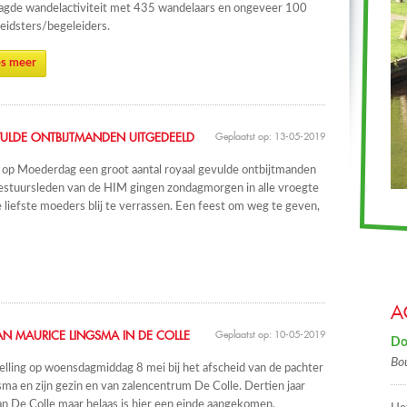
agde wandelactiviteit met 435 wandelaars en ongeveer 100
eidsters/begeleiders.
s meer
ULDE ONTBIJTMANDEN UITGEDEELD
Geplaatst op: 13-05-2019
n op Moederdag een groot aantal royaal gevulde ontbijtmanden
Bestuursleden van de HIM gingen zondagmorgen in alle vroegte
 liefste moeders blij te verrassen. Een feest om weg te geven,
A
AN MAURICE LINGSMA IN DE COLLE
Geplaatst op: 10-05-2019
Do
Bo
elling op woensdagmiddag 8 mei bij het afscheid van de pachter
ma en zijn gezin en van zalencentrum De Colle. Dertien jaar
an De Colle maar helaas is hier een einde aangekomen.