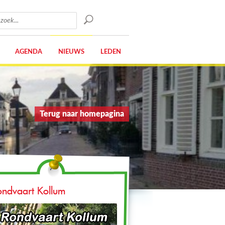
AGENDA
NIEUWS
LEDEN
Terug naar homepagina
ondvaart Kollum