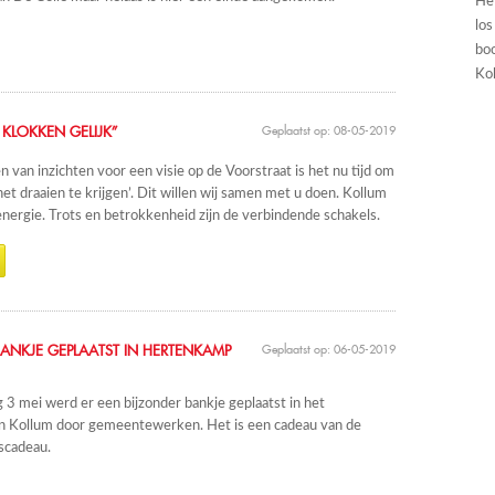
He
los
boo
Kol
 KLOKKEN GELIJK”
Geplaatst op: 08-05-2019
n van inzichten voor een visie op de Voorstraat is het nu tijd om
het draaien te krijgen’. Dit willen wij samen met u doen. Kollum
energie. Trots en betrokkenheid zijn de verbindende schakels.
BANKJE GEPLAATST IN HERTENKAMP
Geplaatst op: 06-05-2019
 3 mei werd er een bijzonder bankje geplaatst in het
n Kollum door gemeentewerken. Het is een cadeau van de
scadeau.