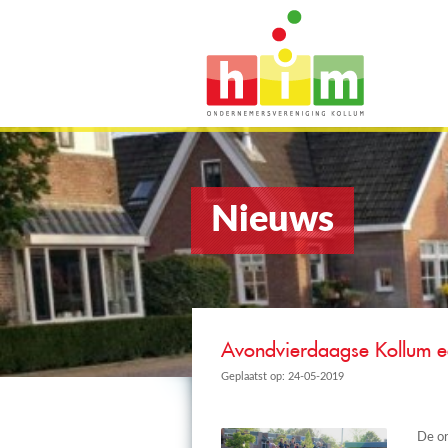
Nieuws
Avondvierdaagse Kollum e
Geplaatst op: 24-05-2019
De or