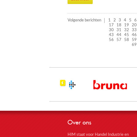
Volgende berichten
1
2
3
4
5
6
17
18
19
20
30
31
32
33
43
44
45
46
56
57
58
59
69
Over ons
HIM staat voor Handel Industrie en