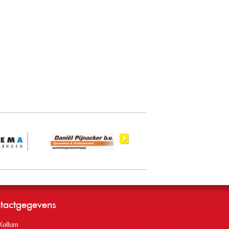
tactgegevens
Kollum