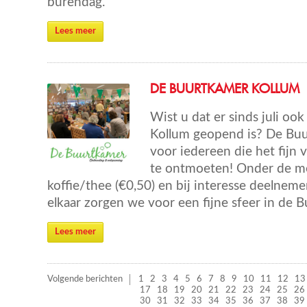
burendag.
Lees meer
DE BUURTKAMER KOLLUM
Wist u dat er sinds juli oo
Kollum geopend is? De Buu
voor iedereen die het fijn
te ontmoeten! Onder de m
koffie/thee (€0,50) en bij interesse deelneme
elkaar zorgen we voor een fijne sfeer in de 
Lees meer
Volgende berichten
1
2
3
4
5
6
7
8
9
10
11
12
13
17
18
19
20
21
22
23
24
25
26
30
31
32
33
34
35
36
37
38
39