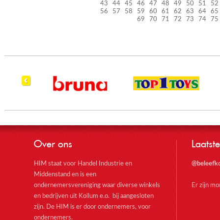
43
44
45
46
47
48
49
50
51
52
56
57
58
59
60
61
62
63
64
65
69
70
71
72
73
74
75
Over ons
Laatste
HIM staat voor Handel Industrie en
@beleefk
Middenstand en is een
ondernemersvereniging waar diverse winkels
Er zijn m
en bedrijven uit Kollum e.o. bij aangesloten
zijn. De HIM is er door ondernemers, voor
ondernemers.