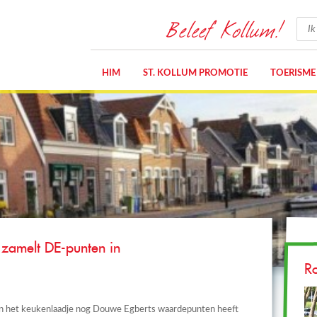
Beleef Kollum!
HIM
ST. KOLLUM PROMOTIE
TOERISME
zamelt DE-punten in
R
n het keukenlaadje nog Douwe Egberts waardepunten heeft