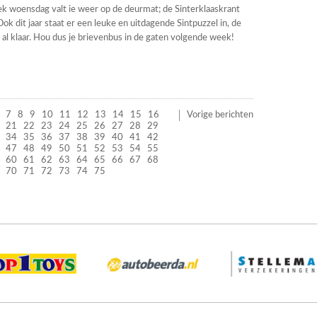
k woensdag valt ie weer op de deurmat; de Sinterklaaskrant
ok dit jaar staat er een leuke en uitdagende Sintpuzzel in, de
en al klaar. Hou dus je brievenbus in de gaten volgende week!
7
8
9
10
11
12
13
14
15
16
Vorige berichten
21
22
23
24
25
26
27
28
29
34
35
36
37
38
39
40
41
42
47
48
49
50
51
52
53
54
55
60
61
62
63
64
65
66
67
68
70
71
72
73
74
75