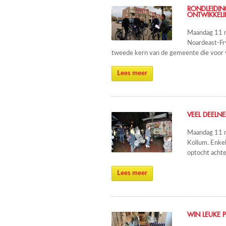
RONDLEIDI
ONTWIKKELI
Maandag 11 
Noardeast-Fry
tweede kern van de gemeente die voor 
Lees meer
VEEL DEELN
Maandag 11 n
Kollum. Enke
optocht achte
Lees meer
WIN LEUKE P