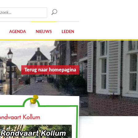
AGENDA
NIEUWS
LEDEN
Terug naar homepagina
ondvaart Kollum