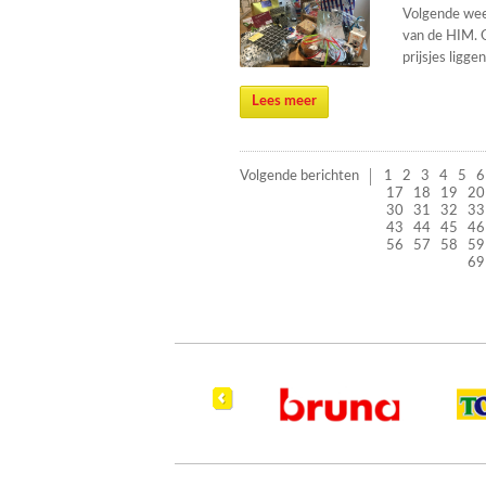
Volgende wee
van de HIM. O
prijsjes ligg
Lees meer
Volgende berichten
1
2
3
4
5
6
17
18
19
20
30
31
32
33
43
44
45
46
56
57
58
59
69