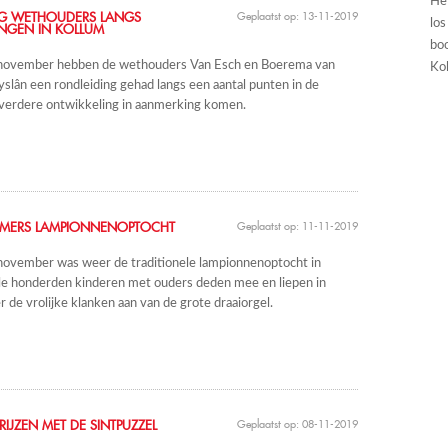
He
NG WETHOUDERS LANGS
Geplaatst op: 13-11-2019
los
NGEN IN KOLLUM
boo
november hebben de wethouders Van Esch en Boerema van
Kol
slân een rondleiding gehad langs een aantal punten in de
verdere ontwikkeling in aanmerking komen.
EMERS LAMPIONNENOPTOCHT
Geplaatst op: 11-11-2019
ovember was weer de traditionele lampionnenoptocht in
le honderden kinderen met ouders deden mee en liepen in
r de vrolijke klanken aan van de grote draaiorgel.
RIJZEN MET DE SINTPUZZEL
Geplaatst op: 08-11-2019