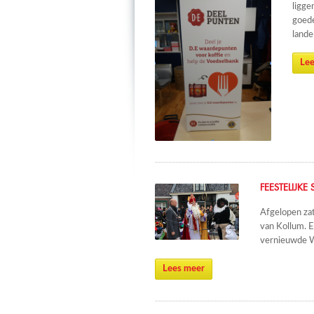
ligge
goede
lande
Lee
FEESTELIJKE
Afgelopen zat
van Kollum. E
vernieuwde Wa
Lees meer