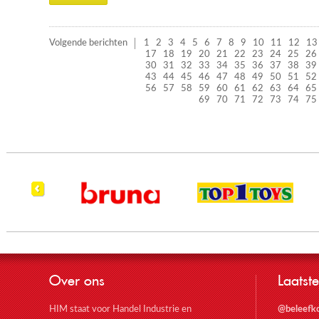
Volgende berichten
1
2
3
4
5
6
7
8
9
10
11
12
13
17
18
19
20
21
22
23
24
25
26
30
31
32
33
34
35
36
37
38
39
43
44
45
46
47
48
49
50
51
52
56
57
58
59
60
61
62
63
64
65
69
70
71
72
73
74
75
Over ons
Laatste
HIM staat voor Handel Industrie en
@beleefk