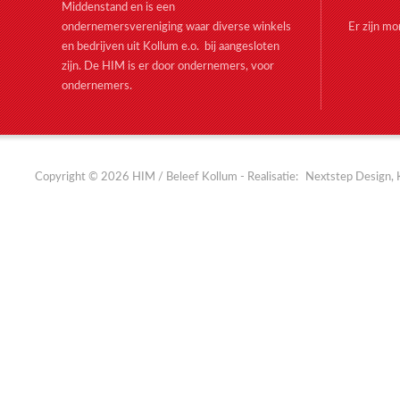
Middenstand en is een
ondernemersvereniging waar diverse winkels
Er zijn m
en bedrijven uit Kollum e.o. bij aangesloten
zijn. De HIM is er door ondernemers, voor
ondernemers.
Copyright © 2026 HIM / Beleef Kollum - Realisatie:
Nextstep Design, 