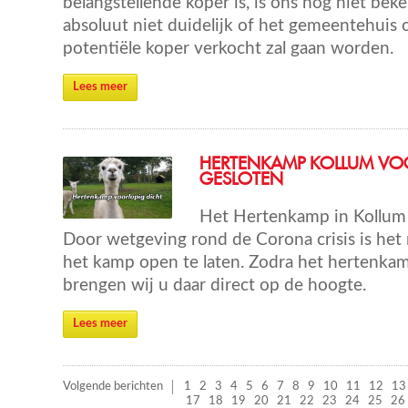
belangstellende koper is, is ons nog niet bek
absoluut niet duidelijk of het gemeentehuis
potentiële koper verkocht zal gaan worden.
Lees meer
HERTENKAMP KOLLUM VO
GESLOTEN
Het Hertenkamp in Kollum g
Door wetgeving rond de Corona crisis is het 
het kamp open te laten. Zodra het hertenka
brengen wij u daar direct op de hoogte.
Lees meer
Volgende berichten
1
2
3
4
5
6
7
8
9
10
11
12
13
17
18
19
20
21
22
23
24
25
26