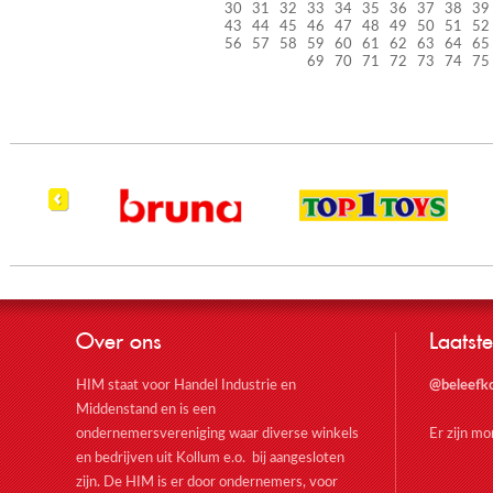
30
31
32
33
34
35
36
37
38
39
43
44
45
46
47
48
49
50
51
52
56
57
58
59
60
61
62
63
64
65
69
70
71
72
73
74
75
Over ons
Laatste
HIM staat voor Handel Industrie en
@beleefk
Middenstand en is een
ondernemersvereniging waar diverse winkels
Er zijn m
en bedrijven uit Kollum e.o. bij aangesloten
zijn. De HIM is er door ondernemers, voor