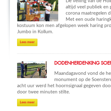
De veiling van de Ho
altijd veel publiek en 
corona maatregelen di
Met een oude haringk
kostuum kon men afgelopen week haring proe
Jumbo in Kollum.
Lees meer
DODENHERDENKING SOEN
Maandagavond vond de herd
monument op de Soensterdi
acht uur werd het hoornsignaal gegeven do
door twee minuten stilte.
Lees meer