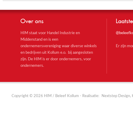
Over ons
Laatste
HIM staat voor Handel Industrie en
@beleefk
Middenstand en is een
ondernemersvereniging waar diverse winkels
Er zijn m
en bedrijven uit Kollum e.o. bij aangesloten
zijn. De HIM is er door ondernemers, voor
ondernemers.
Copyright © 2026 HIM / Beleef Kollum - Realisatie:
Nextstep Design, 