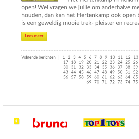
open! Wel vragen we jullie om anderhalve met
houden, dan kan het Hertenkamp ook open b
is een geweldig mooie trek- pleister en recrea
Lees meer
Volgende berichten
1
2
3
4
5
6
7
8
9
10
11
12
13
17
18
19
20
21
22
23
24
25
26
30
31
32
33
34
35
36
37
38
39
43
44
45
46
47
48
49
50
51
52
56
57
58
59
60
61
62
63
64
65
69
70
71
72
73
74
75