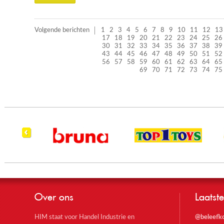
Volgende berichten
1
2
3
4
5
6
7
8
9
10
11
12
13
17
18
19
20
21
22
23
24
25
26
30
31
32
33
34
35
36
37
38
39
43
44
45
46
47
48
49
50
51
52
56
57
58
59
60
61
62
63
64
65
69
70
71
72
73
74
75
Over ons
Laatste
HIM staat voor Handel Industrie en
@beleefk