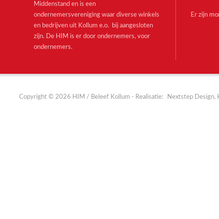
Middenstand en is een
ondernemersvereniging waar diverse winkels
Er zijn m
en bedrijven uit Kollum e.o. bij aangesloten
zijn. De HIM is er door ondernemers, voor
ondernemers.
Copyright © 2026 HIM / Beleef Kollum - Realisatie:
Nextstep Design, 