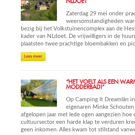
NLDOET
Zaterdag 29 mei onder pra
weersomstandigheden waren
bezig bij het Volkstuinencomplex aan de Hes
kader van NLdoet. De vrijwilligers in de huur
plaatsten twee prachtige bloembakken en pic
Lees meer
“HET VOELT ALS EEN WAR
MODDERBAD!”
Op Camping It Dreamlân i
eigenaren Minke Schouten 
afgelopen jaar met lede ogen aangezien hoe 
cultuursector een harde klap te verduren kr
geen inkomen. Alles kwam tot stilstand vanwe