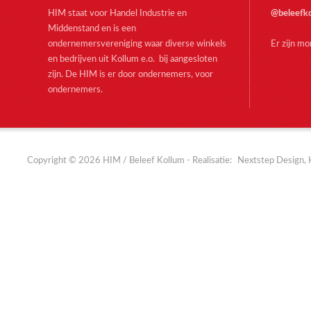
HIM staat voor Handel Industrie en
@beleefk
Middenstand en is een
ondernemersvereniging waar diverse winkels
Er zijn m
en bedrijven uit Kollum e.o. bij aangesloten
zijn. De HIM is er door ondernemers, voor
ondernemers.
Copyright © 2026 HIM / Beleef Kollum - Realisatie:
Nextstep Design, 