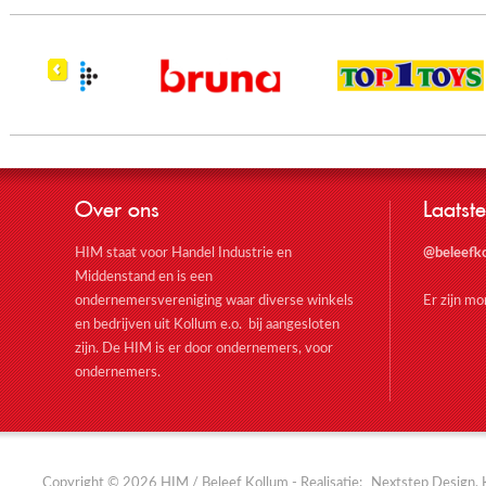
Over ons
Laatste
HIM staat voor Handel Industrie en
@beleefk
Middenstand en is een
ondernemersvereniging waar diverse winkels
Er zijn m
en bedrijven uit Kollum e.o. bij aangesloten
zijn. De HIM is er door ondernemers, voor
ondernemers.
Copyright © 2026 HIM / Beleef Kollum - Realisatie:
Nextstep Design, 